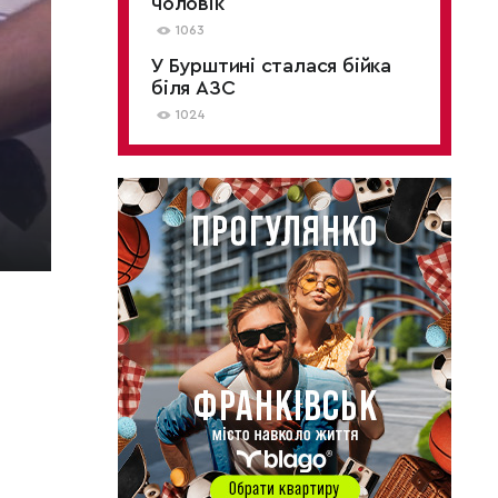
чоловік
1063
У Бурштині сталася бійка
біля АЗС
1024