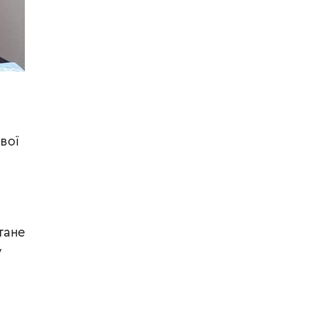
вої
тане
у