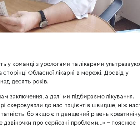
ь у команді з урологами та лікарями ультразвуко
 сторінці Обласної лікарні в мережі. Досвід у
над десять років.
м заключення, а далі ми підбираємо лікування.
арі скеровували до нас пацієнтів швидше, ніж нас
татність, бо якщо є підвищений рівень креатинін
 вже дзвіночки про серйозні проблеми…» – пояснює