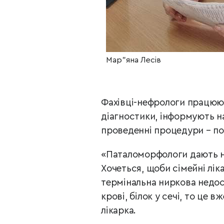
Мар”яна Лесів
Фахівці-нефрологи працюют
діагностики, інформують на
проведенні процедури – по
«Паталоморфологи дають на
Хочеться, щоби сімейні лік
термінальна ниркова недос
крові, білок у сечі, то це
лікарка.