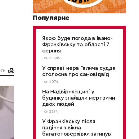
Популярне
Якою буде погода в Івано-
Франківську та області 7
серпня
118385
У справі мера Галича суддя
АТИ
оголосив про самовідвід
4074
На Надвірнянщині у
будинку знайшли мертвими
двох людей
2394
У Франківську після
падіння з вікна
багатоповерхівки загинув