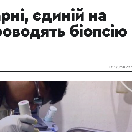
рні, єдиній на
роводять біопсію
РОЗДРУКУВ