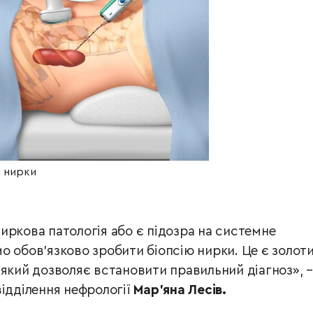
я нирки
иркова патологія або є підозра на системне
о обов’язково зробити біопсію нирки. Це є золот
 який дозволяє встановити правильний діагноз», –
відділення нефрології
Мар’яна Лесів.