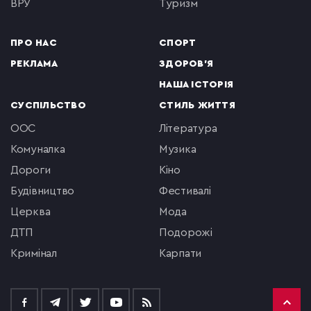
ВРУ
туризм
ПРО НАС
СПОРТ
РЕКЛАМА
ЗДОРОВ'Я
НАША ІСТОРІЯ
СУСПІЛЬСТВО
СТИЛЬ ЖИТТЯ
ООС
література
комуналка
музика
Дороги
кіно
будівництво
фестивалі
церква
мода
ДТП
подорожі
кримінал
Карпати