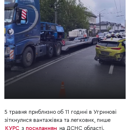
5 травня приблизно об 11 годині в Угринові
зіткнулися вантажівка та легковик, пише
КУРС
з
посиланням
на ДСНС області.