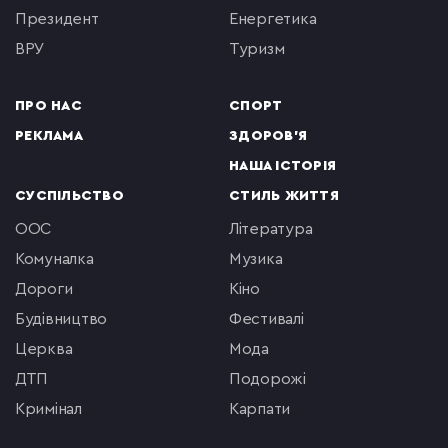
президент
енергетика
ВРУ
туризм
ПРО НАС
СПОРТ
РЕКЛАМА
ЗДОРОВ'Я
НАША ІСТОРІЯ
СУСПІЛЬСТВО
СТИЛЬ ЖИТТЯ
ООС
література
комуналка
музика
Дороги
кіно
будівництво
фестивалі
церква
мода
ДТП
подорожі
кримінал
Карпати