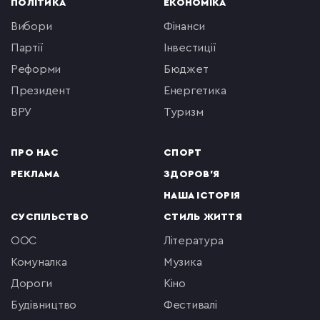
ПОЛІТИКА
ЕКОНОМІКА
вибори
фінанси
партії
інвестиції
реформи
бюджет
президент
енергетика
ВРУ
туризм
ПРО НАС
СПОРТ
РЕКЛАМА
ЗДОРОВ'Я
НАША ІСТОРІЯ
СУСПІЛЬСТВО
СТИЛЬ ЖИТТЯ
ООС
література
комуналка
музика
Дороги
кіно
будівництво
фестивалі