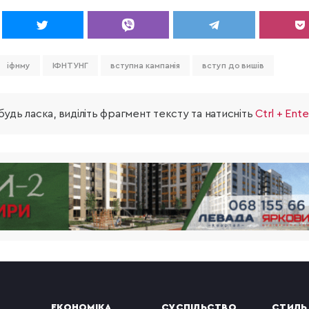
іфнму
ІФНТУНГ
вступна кампанія
вступ до вишів
удь ласка, виділіть фрагмент тексту та натисніть
Ctrl + Ente
ЕКОНОМІКА
СУСПІЛЬСТВО
СТИЛЬ