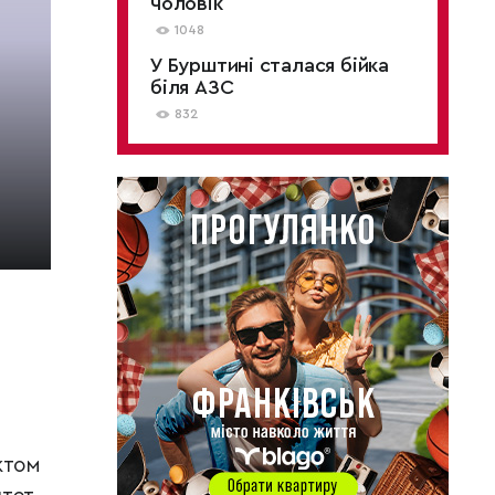
чоловік
1048
У Бурштині сталася бійка
біля АЗС
832
ктом