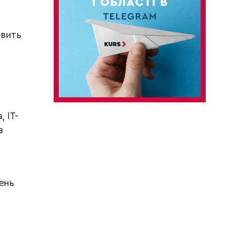
овить
 IT-
з
ень