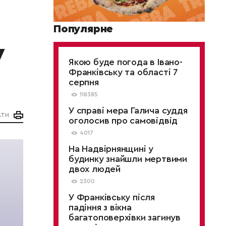
Популярне
у
Якою буде погода в Івано-
Франківську та області 7
серпня
118385
У справі мера Галича суддя
АТИ
оголосив про самовідвід
4017
На Надвірнянщині у
будинку знайшли мертвими
двох людей
2300
У Франківську після
падіння з вікна
багатоповерхівки загинув