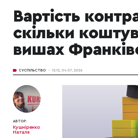
Вартість контр
скільки коштув
вишах Франків
СУСПІЛЬСТВО
12:12, 04.07, 2026
АВТОР:
Кушніренко
Наталя