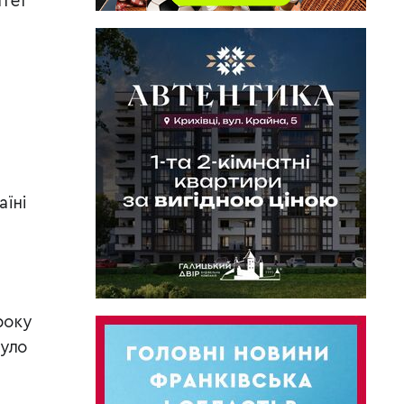
итет
аїні
року
було