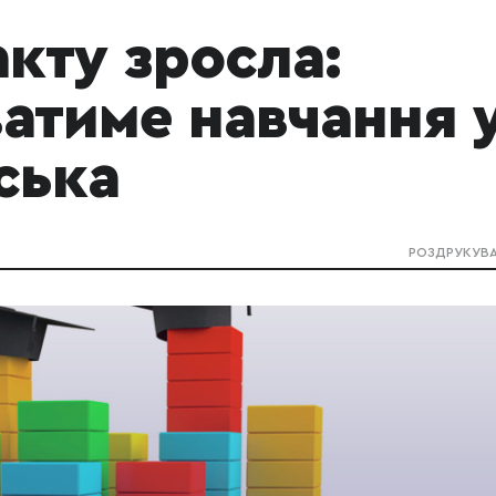
акту зросла:
атиме навчання 
ська
РОЗДРУКУВ