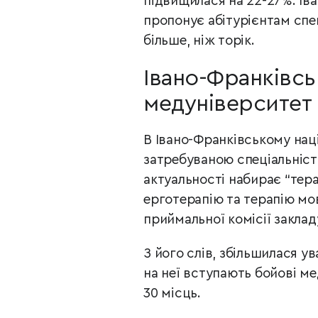
підвищилася на 22-27%. Ів
пропонує абітурієнтам спе
більше, ніж торік.
Івано-Франківсь
медуніверситет
В Івано-Франківському нац
затребуваною спеціальністю
актуальності набирає “тера
ерготерапію та терапію мо
приймальної комісії заклад
З його слів, збільшилася у
на неї вступають бойові м
30 місць.