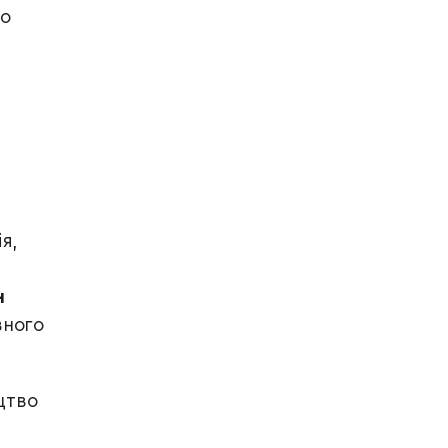
до
я,
н
вного
цтво