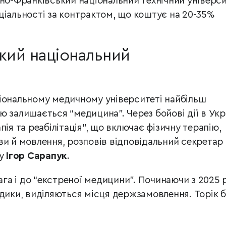
ано-Франківський національний технічний універс
ціальності за контрактом, що коштує на 20-35%
кий національний
іональному медичному університеті найбільш
 залишається “медицина”. Через бойові дії в Укр
пія та реабілітація”, що включає фізичну терапію,
ви й мовлення, розповів відповідальний
секретар
у
Ігор Сарапук
.
вага і до “екстреної медицини”. Починаючи з 2025 
едики, виділяються місця держзамовлення. Торік 