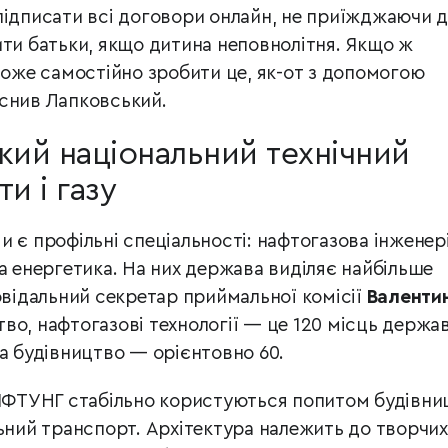
підписати всі договори онлайн, не приїжджаючи 
ити батьки, якщо дитина неповнолітня. Якщо ж
може самостійно зробити це, як-от з допомогою
снив Лапковський.
кий національний технічний
и і газу
 є профільні спеціальності: нафтогазова інженері
а енергетика. На них держава виділяє найбільше
овідальний секретар приймальної комісії
Валенти
тво, нафтогазові технології — це 120 місць держа
 а будівництво — орієнтовно 60.
 ІФТУНГ стабільно користуються попитом будівни
льний транспорт. Архітектура належить до творчих