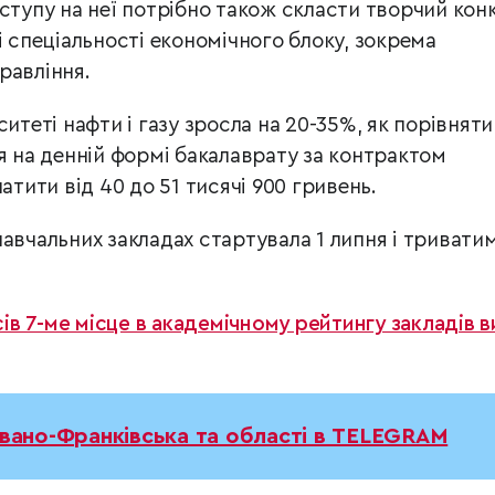
ступу на неї потрібно також скласти творчий кон
і спеціальності економічного блоку, зокрема
равління.
итеті нафти і газу зросла на 20-35%, як порівняти
я на денній формі бакалаврату за контрактом
атити від 40 до 51 тисячі 900 гривень.
авчальних закладах стартувала 1 липня і тривати
в 7-ме місце в академічному рейтингу закладів 
Івано-Франківська та області в TELEGRAM