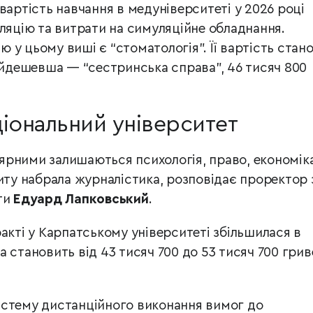
вартість навчання в медуніверситеті у 2026 році
фляцію та витрати на симуляційне обладнання.
у цьому виші є “стоматологія”. Її вартість стан
Найдешевша — “сестринська справа”, 46 тисяч 800
іональний університет
рними залишаються психологія, право, економіка,
иту набрала журналістика, розповідає проректор 
ти
Едуард Лапковський
.
акті у Карпатському університеті збільшилася в
 становить від 43 тисяч 700 до 53 тисяч 700 грив
истему дистанційного виконання вимог до