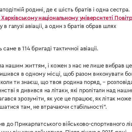
тодітній родині, де є шість братів і одна сестра.
 Харківському національному університеті Повіт
 в галузі авіації, а один з братів обрав шлях
 саме в 114 бригаді тактичної авіації.
ла нашим життям, і кожен з нас не лише вибрав це
лишився в одному місці, щоб разом виконувати бо
 коли ти знаєш, що твоя родина поряд, – розповід
нстві я дивився на літаки, які пролітали над наш
гався зрозуміти, як усе це працює, як літак може
ишатися там, не втрачаючи стабільності”.
пив до Прикарпатського військово-спортивного лі