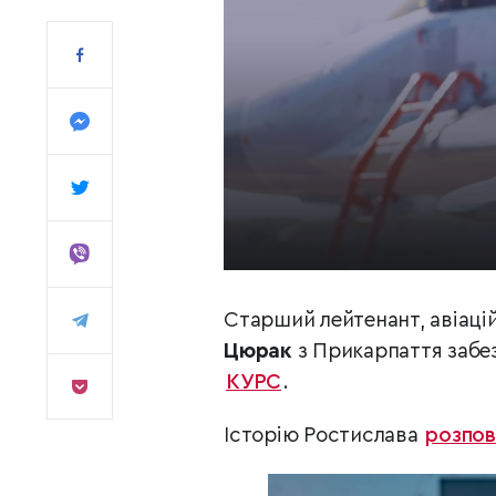
Старший лейтенант, авіацій
Цюрак
з Прикарпаття забез
КУРС
.
Історію Ростислава
розпов