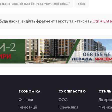
-а Івано-Франківська бригада тактичної авіації
війна
удь ласка, виділіть фрагмент тексту та натисніть
Ctrl + Ente
ЕКОНОМІКА
СУСПІЛЬСТВО
СТИЛЬ
фінанси
ООС
літера
інвестиції
комуналка
музика