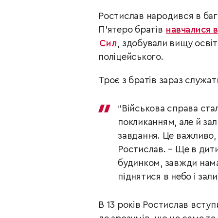
Ростислав народився в бага
П’ятеро братів
навчалися в
Сил
, здобували вищу освіту
поліцейського.
Троє з братів зараз служать
“Військова справа ста
покликанням, але й за
завдання. Це важливо,
Ростислав. – Ще в дити
будинком, завжди нама
піднятися в небо і зал
В 13 років Ростислав всту