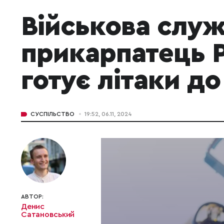
Військова служ
прикарпатець 
готує літаки д
СУСПІЛЬСТВО
19:52, 06.11, 2024
АВТОР:
Денис
Сатановський