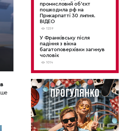
промисловий об’єкт
пошкодила рф на
Прикарпатті 30 липня.
ВІДЕО
1259
У Франківську після
падіння з вікна
багатоповерхівки загинув
чоловік
1014
ав
ише