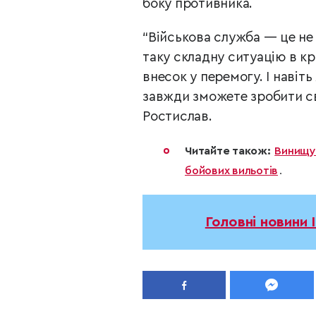
боку противника.
“Військова служба — це не 
таку складну ситуацію в кр
внесок у перемогу. І навіт
завжди зможете зробити сві
Ростислав.
Читайте також:
Винищув
бойових вильотів
.
Головні новини 