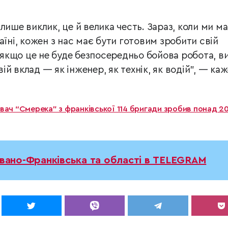
лише виклик, це й велика честь. Зараз, коли ми м
аїні, кожен з нас має бути готовим зробити свій
ь якщо це не буде безпосередньо бойова робота, в
й вклад — як інженер, як технік, як водій”, — каж
ач “Смерека” з франківської 114 бригади зробив понад 2
Івано-Франківська та області в TELEGRAM