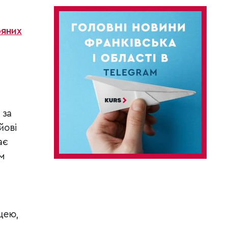
ряних
 за
йові
ає
им
цею,