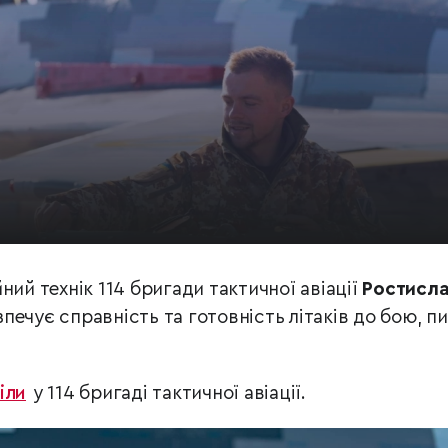
ний технік 114 бригади тактичної авіації
Ростисл
печує справність та готовність літаків до бою, п
іли
у 114 бригаді тактичної авіації.