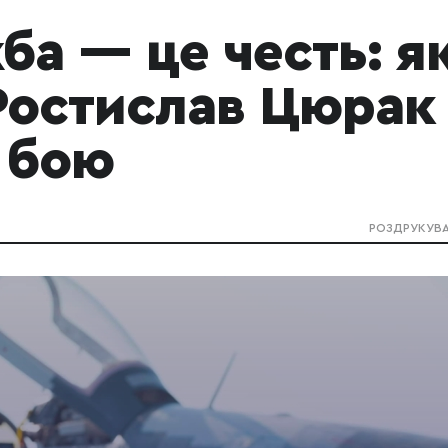
ба — це честь: я
Ростислав Цюрак
о бою
РОЗДРУКУВ