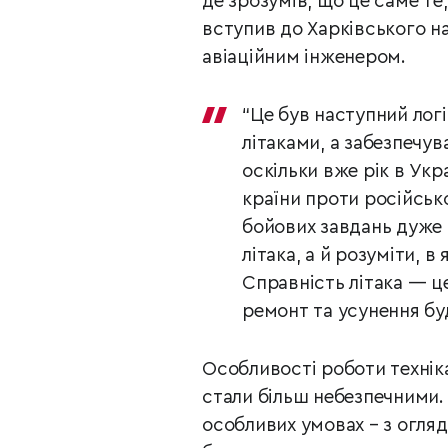
де зрозумів, що це саме те,
вступив до Харківського н
авіаційним інженером.
“Це був наступний логі
літаками, а забезпечув
оскільки вже рік в Укр
країни проти російсько
бойових завдань дуже 
літака, а й розуміти, в
Справність літака — це
ремонт та усунення буд
Особливості роботи технік
стали більш небезпечними.
особливих умовах – з огляд