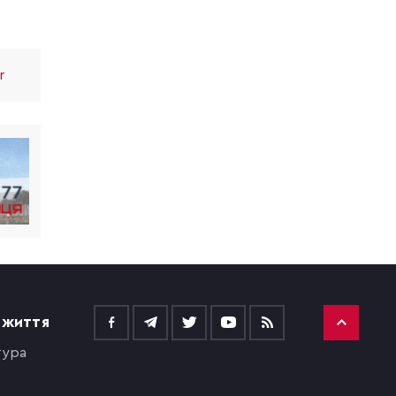
r
 ЖИТТЯ
тура