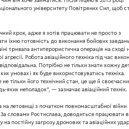
 чим він хоче займатися. Після ліцею в 2015 році
аціонального університету Повітряних Сил, щоб с
чний крок, адже я хотів працювати не просто з
ати їхню готовність до виконання бойових завдань
аїні тривала антитерористична операція на сході 
ї агресії. Робота авіаційного техніка під час вико
відповідальна. Потрібно не тільки знати кожну де
 яких умовах і як буде використовуватись техніка.
 не тільки його технічний стан, це ще й своєчасн
ь-яких неполадок”, — зазначає авіаційний технік.
а на летовищі з початком повномасштабної війни
 За словами Ростислава, доводиться працювати в
у на постійну загрозу дронових та авіаційних удар