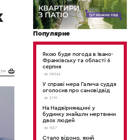
к
Популярне
Якою буде погода в Івано-
Франківську та області 6
серпня
АТИ
118366
У справі мера Галича суддя
оголосив про самовідвід
3791
На Надвірнянщині у
будинку знайшли мертвими
двох людей
1557
Стало відомо, який