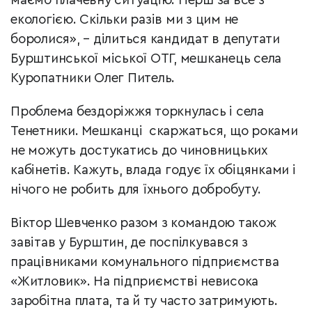
маємо плачевну ситуацію. Перш за все з
екологією. Скільки разів ми з цим не
боролися», – ділиться кандидат в депутати
Бурштинської міської ОТГ, мешканець села
Куропатники Олег Питель.
Проблема бездоріжжя торкнулась і села
Тенетники. Мешканці скаржаться, що роками
не можуть достукатись до чиновницьких
кабінетів. Кажуть, влада годує їх обіцянками і
нічого не робить для їхнього добробуту.
Віктор Шевченко разом з командою також
завітав у Бурштин, де поспілкувався з
працівниками комунального підприємства
«Житловик». На підприємстві невисока
заробітна плата, та й ту часто затримують.