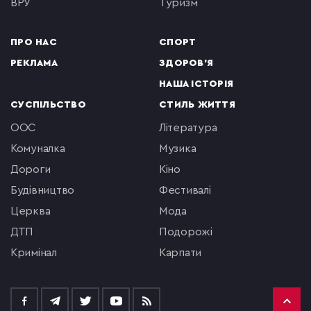
ВРУ
туризм
ПРО НАС
СПОРТ
РЕКЛАМА
ЗДОРОВ'Я
НАША ІСТОРІЯ
СУСПІЛЬСТВО
СТИЛЬ ЖИТТЯ
ООС
література
комуналка
музика
Дороги
кіно
будівництво
фестивалі
церква
мода
ДТП
подорожі
кримінал
Карпати