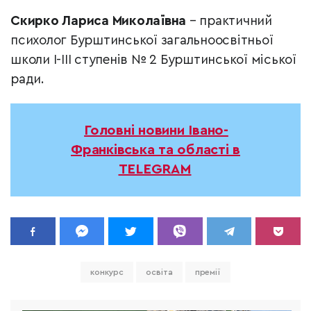
Скирко Лариса Миколаївна
– практичний
психолог Бурштинської загальноосвітньої
школи І-III ступенів № 2 Бурштинської міської
ради.
Головні новини Івано-
Франківська та області в
TELEGRAM
конкурс
освіта
премії