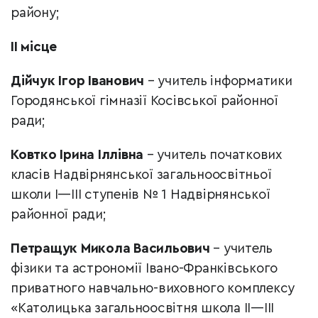
району;
II місце
Дійчук Ігор Іванович
– учитель інформатики
Городянської гімназії Косівської районної
ради;
Ковтко Ірина Іллівна
– учитель початкових
класів Надвірнянської загальноосвітньої
школи I—III ступенів № 1 Надвірнянської
районної ради;
Петращук Микола Васильович
– учитель
фізики та астрономії Івано-Франківського
приватного навчально-виховного комплексу
«Католицька загальноосвітня школа II—III