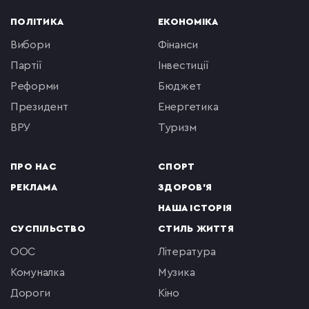
ПОЛІТИКА
ЕКОНОМІКА
вибори
фінанси
партії
інвестиції
реформи
бюджет
президент
енергетика
ВРУ
туризм
ПРО НАС
СПОРТ
РЕКЛАМА
ЗДОРОВ'Я
НАША ІСТОРІЯ
СУСПІЛЬСТВО
СТИЛЬ ЖИТТЯ
ООС
література
комуналка
музика
Дороги
кіно