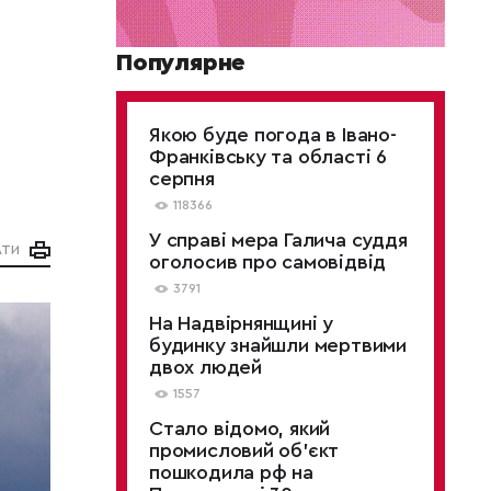
Популярне
Якою буде погода в Івано-
Франківську та області 6
серпня
118366
У справі мера Галича суддя
АТИ
оголосив про самовідвід
3791
На Надвірнянщині у
будинку знайшли мертвими
двох людей
1557
Стало відомо, який
промисловий об’єкт
пошкодила рф на