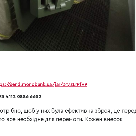
ps://send.monobank.ua/jar/31yzLrPfv9
75 4112 0886 6652
отрібно, щоб у них була ефективна зброя, це пере
ло все необхідне для перемоги. Кожен внесок