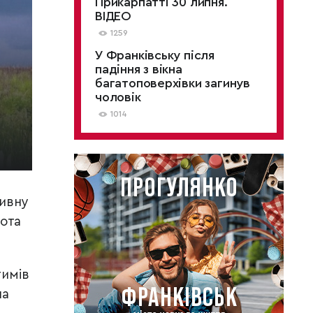
Прикарпатті 30 липня.
ВІДЕО
1259
У Франківську після
падіння з вікна
багатоповерхівки загинув
чоловік
1014
тивну
йота
тимів
на