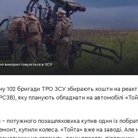
шно використовуються в ЗСУ
ону 102 бригади ТРО ЗСУ збирають кошти на реак
РСЗВ), яку планують обладнати на автомобілі «То
 – потужного позашляховика купив один із побра
емонт, купили колеса. «Тойта» вже на заводі. Але 