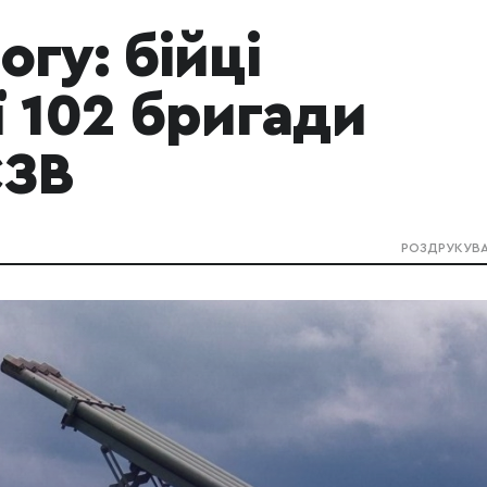
гу: бійці
 102 бригади
СЗВ
РОЗДРУКУВ