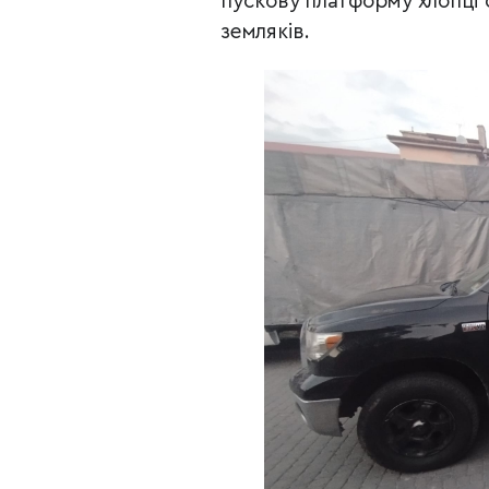
пускову платформу хлопці 
земляків.