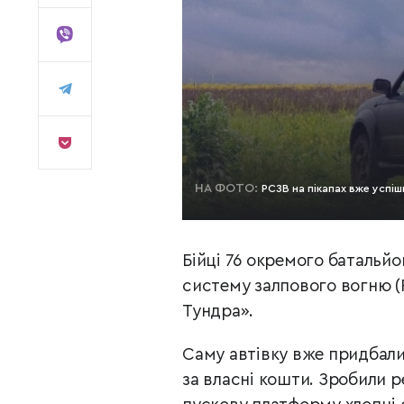
НА ФОТО:
РСЗВ на пікапах вже успі
Бійці 76 окремого батальй
систему залпового вогню (
Тундра».
Саму автівку вже придбали
за власні кошти. Зробили р