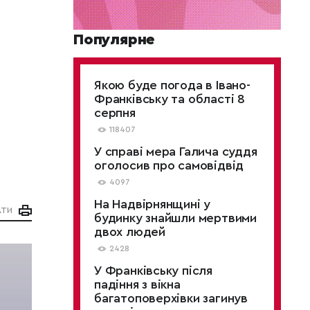
Популярне
Якою буде погода в Івано-
Франківську та області 8
серпня
118407
У справі мера Галича суддя
оголосив про самовідвід
4097
На Надвірнянщині у
АТИ
будинку знайшли мертвими
двох людей
2428
У Франківську після
падіння з вікна
багатоповерхівки загинув