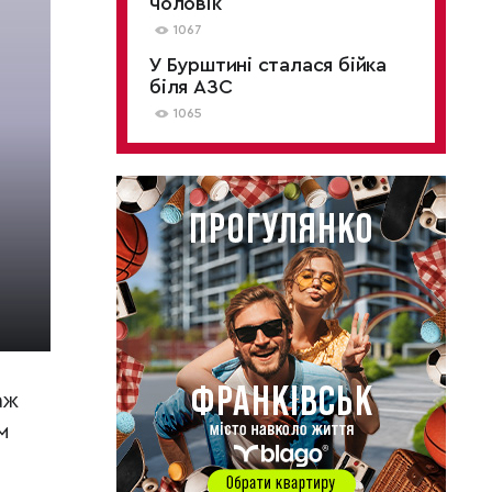
чоловік
1067
У Бурштині сталася бійка
біля АЗС
1065
аж
м