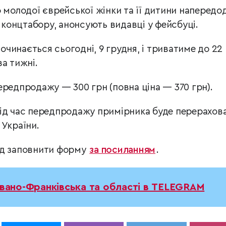
 молодої єврейської жінки та її дитини напередо
о концтабору, анонсують видавці у фейсбуці.
чинається сьогодні, 9 грудня, і триватиме до 22
а тижні.
ередпродажу — 300 грн (повна ціна — 370 грн).
під час передпродажу примірника буде перерахов
 України.
ід заповнити форму
за посиланням
.
Івано-Франківська та області в TELEGRAM