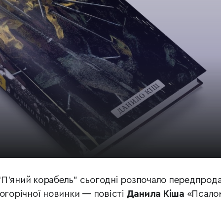
“П’яний корабель” сьогодні розпочало передпрод
ьогорічної новинки — повісті
Данила Кіша
«Псало