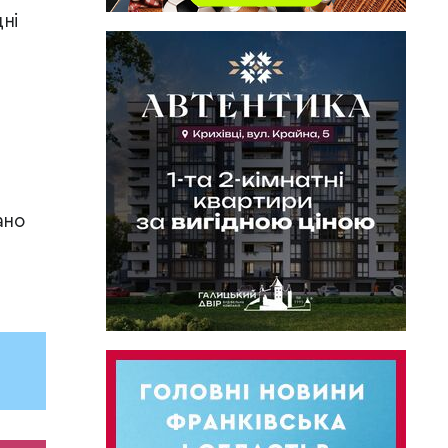
дні
ано