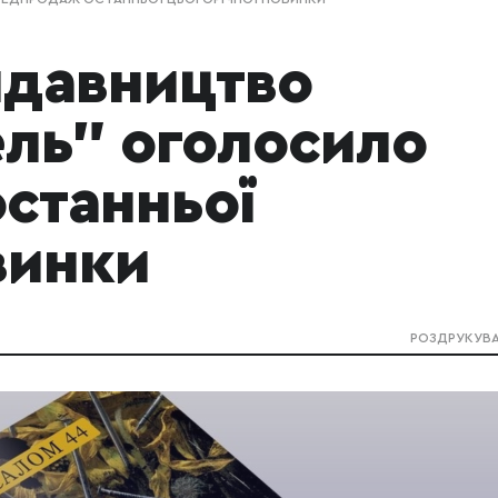
идавництво
ель" оголосило
станньої
винки
РОЗДРУКУВ