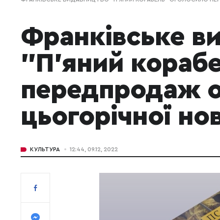
Франківське в
"П'яний кораб
передпродаж о
цьогорічної но
КУЛЬТУРА
12:44, 09.12, 2022