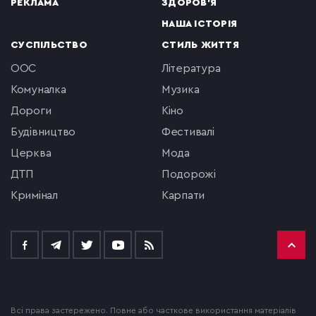
РЕКЛАМА
ЗДОРОВ'Я
НАША ІСТОРІЯ
СУСПІЛЬСТВО
СТИЛЬ ЖИТТЯ
ООС
література
комуналка
музика
Дороги
кіно
будівництво
фестивалі
церква
мода
ДТП
подорожі
кримінал
Карпати
Всі права застережено. Повне або часткове використання матеріалів