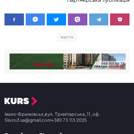
Партнерська публікація
взуття
Івано-Франківськ,
вул. Тринітарська, 11, оф.
5
kurs.if.ua@gmail.com
+380 73 113 2025