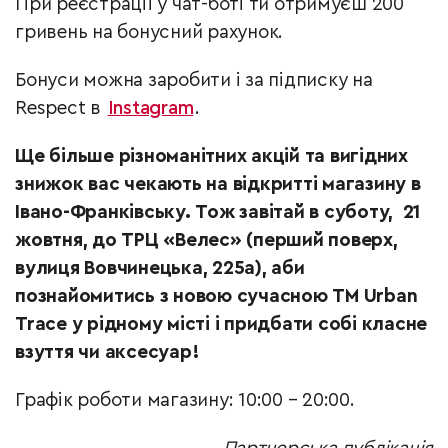
При реєстрації у чат-боті ти отримуєш 200
гривень на бонусний рахунок.
Бонуси можна заробити і за підписку на
Respect в
Instagram
.
Ще більше
різноманітних акцій та вигідних
знижок
вас чекають на відкритті магазину в
Івано-Франківську. Тож завітай в суботу, 21
жовтня, до ТРЦ «Велес» (перший поверх,
вулиця Вовчинецька, 225а),
аби
познайомитись з новою сучасною ТМ Urban
Trace
у рідному місті і придбати собі класне
взуття чи аксесуар!
Графік роботи магазину: 10:00 – 20:00.