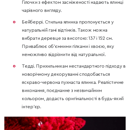
Гілочки з ефектом засніженості надають ялинці
чарівного вигляду.
Бейберрі. Стильна ялинка пропонується у
натуральній гамі відтінків. Також можна
вибрати деревце за висотою: 137 і 152 см.
Приваблює об’ємними гілками і хвоєю, яку
неможливо відрізнити від натуральної.
Тедді. Прихильникам нестандартного підходу в
новорічному декоруванні сподобається
яскраво-червона пухнаста ялинка. Реалістичне
виконання, поєднанне з незвичайним
кольором, додасть оригінальності в будь-який
інтер’єр.