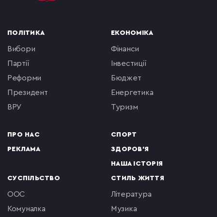
ПОЛІТИКА
ЕКОНОМІКА
вибори
фінанси
партії
інвестиції
реформи
бюджет
президент
енергетика
ВРУ
туризм
ПРО НАС
СПОРТ
РЕКЛАМА
ЗДОРОВ'Я
НАША ІСТОРІЯ
СУСПІЛЬСТВО
СТИЛЬ ЖИТТЯ
ООС
література
комуналка
музика