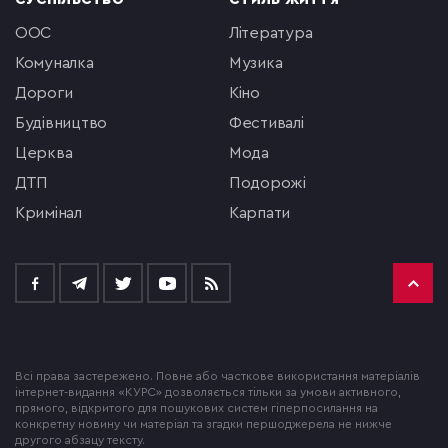
СУСПІЛЬСТВО
СТИЛЬ ЖИТТЯ
ООС
література
комуналка
музика
Дороги
кіно
будівництво
фестивалі
церква
мода
ДТП
подорожі
кримінал
Карпати
Всі права застережено. Повне або часткове використання матеріалів
інтернет-видання «КУРС» дозволяється тільки за умови активного,
прямого, відкритого для пошукових систем гіперпосилання на
конкретну новину чи матеріал та згадки першоджерела не нижче
другого абзацу тексту.