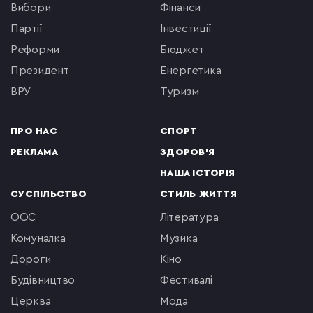
вибори
фінанси
партії
інвестиції
реформи
бюджет
президент
енергетика
ВРУ
туризм
ПРО НАС
СПОРТ
РЕКЛАМА
ЗДОРОВ'Я
НАША ІСТОРІЯ
СУСПІЛЬСТВО
СТИЛЬ ЖИТТЯ
ООС
література
комуналка
музика
Дороги
кіно
будівництво
фестивалі
церква
мода