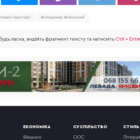
повані території
Володимир Зеленський
удь ласка, виділіть фрагмент тексту та натисніть
Ctrl + Ente
ЕКОНОМІКА
СУСПІЛЬСТВО
СТИЛЬ
фінанси
ООС
літера