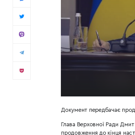
Документ передбачає продо
Глава Верховної Ради Дми
продовження до кінця наст