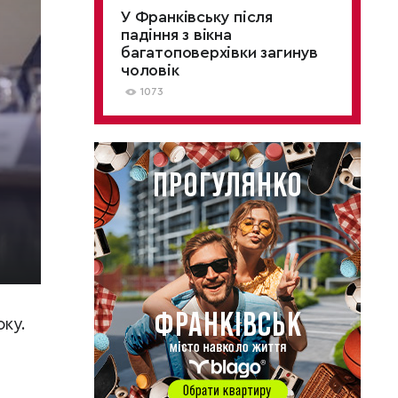
У Франківську після
падіння з вікна
багатоповерхівки загинув
чоловік
1073
ку.