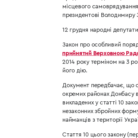
місцевого самоврядування
президентові Володимиру З
12 грудня народні депутати
Закон про особливий пор
прийнятий Верховною Радо
2014 року терміном на 3 
його дію.
Документ передбачає, що 
окремих районах Донбасу вс
викладених у статті 10 зак
незаконних збройних формув
найманців з території Украї
Стаття 10 цього закону (п