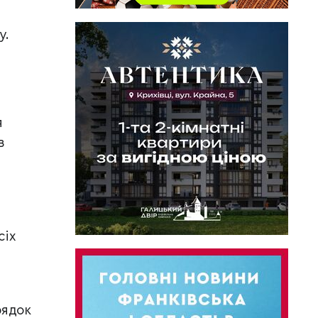
у.
я
в
сіх
рядок