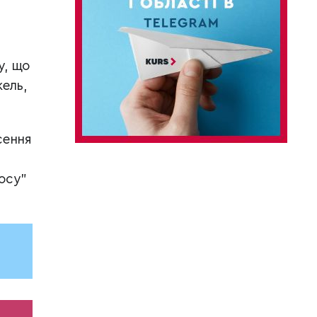
у, що
ель,
сення
осу”