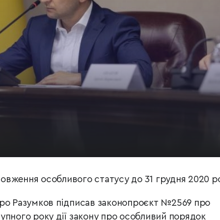
вження особливого статусу до 31 грудня 2020 ро
тро Разумков підписав законопроєкт №2569 про
упного року дії закону про особливий порядок