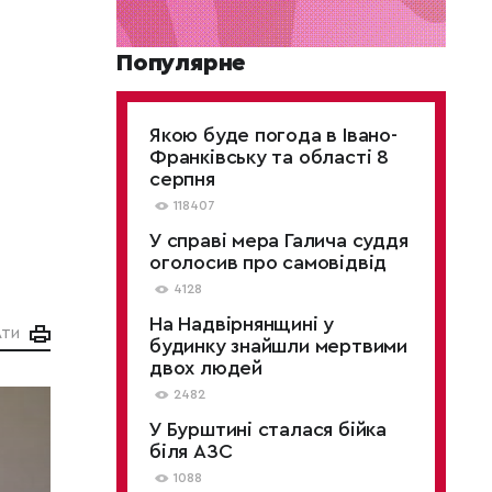
Популярне
Якою буде погода в Івано-
Франківську та області 8
серпня
118407
У справі мера Галича суддя
оголосив про самовідвід
4128
На Надвірнянщині у
АТИ
будинку знайшли мертвими
двох людей
2482
У Бурштині сталася бійка
біля АЗС
1088