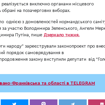
 реалізується виключно органами місцевого
 обрані на позачергових виборах.
ло однією з домовленостей нормандського саміт
я за участю Володимира Зеленського, Ангели Мерк
димира Путіна, пише
Дзеркало тижня.
луги народу” зареєстрували законопроект про вне
вий порядок самоврядування в
родовження закону виступили депутати від “Гол
Івано-Франківська та області в TELEGRAM