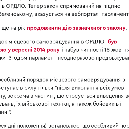
 в ОРДЛО. Тепер закон спрямований на підпис
еленському, вказується на вебпорталі парламент
 ще на рік
продовжили дію зазначеного закону
.
ядок місцевого самоврядування в ОРДЛО
був
ю у вересні 2014 року
і набув чинності 18 жовтн
роки. Згодом парламент неодноразово продовжува
особливий порядок місцевого самоврядування в
тупає в силу тільки “після виконання всіх умов,
ону, зокрема в частині, що стосується виведення в
ань, їх військової техніки, а також бойовиків і
ни “.
ерехідні положення) встановлює, що особливий по