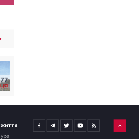
r
 ЖИТТЯ
тура