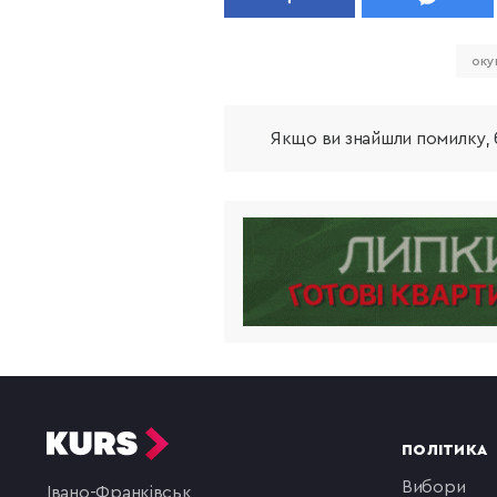
оку
Якщо ви знайшли помилку, б
ПОЛІТИКА
вибори
Івано-Франківськ,