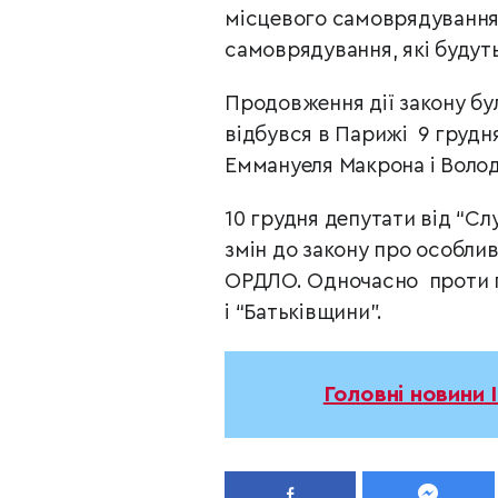
місцевого самоврядування
самоврядування, які будуть
Продовження дії закону бу
відбувся в Парижі 9 грудн
Еммануеля Макрона і Воло
10 грудня депутати від “С
змін до закону про особли
ОРДЛО. Одночасно проти п
і “Батьківщини”.
Головні новини 