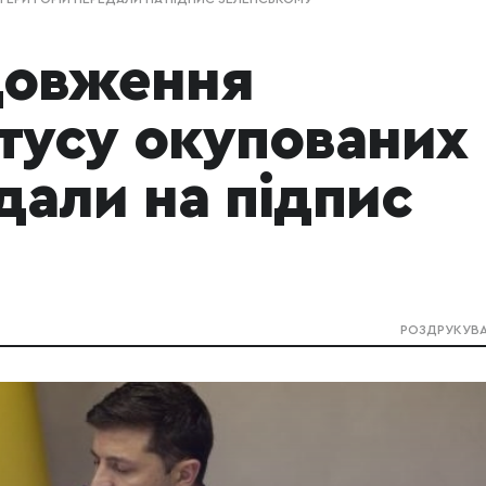
довження
тусу окупованих
дали на підпис
РОЗДРУКУВ