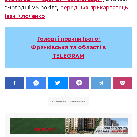
“молодші 25 років”,
серед них прикарпатець
Іван Ключенко
.
Головні новини Івано-
Франківська та області в
TELEGRAM
обмін полоненими