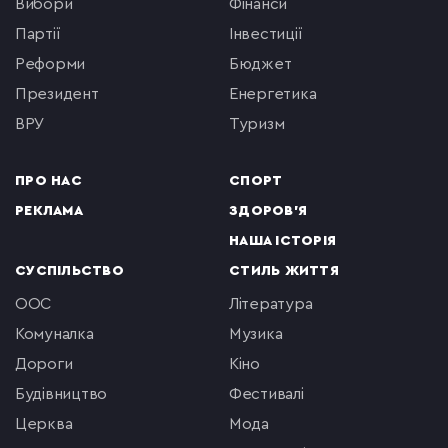
вибори
фінанси
партії
інвестиції
реформи
бюджет
президент
енергетика
ВРУ
туризм
ПРО НАС
СПОРТ
РЕКЛАМА
ЗДОРОВ'Я
НАША ІСТОРІЯ
СУСПІЛЬСТВО
СТИЛЬ ЖИТТЯ
ООС
література
комуналка
музика
Дороги
кіно
будівництво
фестивалі
церква
мода