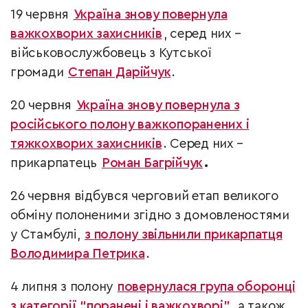
19 червня
Україна знову повернула
важкохворих захисників
, серед них –
військовослужбовець з Кутської
громади
Степан Дарійчук
.
20 червня
Україна знову повернула з
російського полону важкопоранених і
тяжкохворих захисників
. Серед них –
прикарпатець
Роман Багрійчук
.
26 червня відбувся черговий етап великого
обміну полоненими згідно з домовленостями
у Стамбулі,
з полону звільнили прикарпатця
Володимира Петрика
.
4 липня з полону
повернулася група оборонці
з категорії “поранені і важкохворі”
, а також