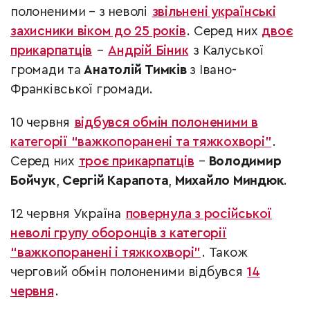
полоненими – з неволі
звільнені українські
захисники віком до 25 років
. Серед них
двоє
прикарпатців
–
Андрій Біник
з
Калуської
громади та
Анатолій Тимків
з Івано-
Франківської громади.
10 червня
відбувся обмін полоненими в
категорії “важкопоранені та тяжкохворі”
.
Серед них
троє прикарпатців
–
Володимир
Бойчук
,
Сергій Карапота
,
Михайло Миндюк
.
12 червня Україна
повернула з російської
неволі групу оборонців з категорії
“важкопоранені і тяжкохворі”
. Також
черговий обмін полоненими відбувся
14
червня
.