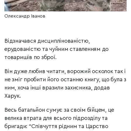
Олександр Іванов
Відзначався дисциплінованістю,
ерудованістю та чуйним ставленням до
товаришів по зброї.
Він дуже любив читати, ворожий осколок так і
не зміг пробити його останню книгу, що була з
ним, хоча інші вразили захисника, додав
Харук.
Весь батальйон сумує за своїм бійцем, це
велика втрата для всього підрозділу та
бригади: “Співчуття рідним та Царство