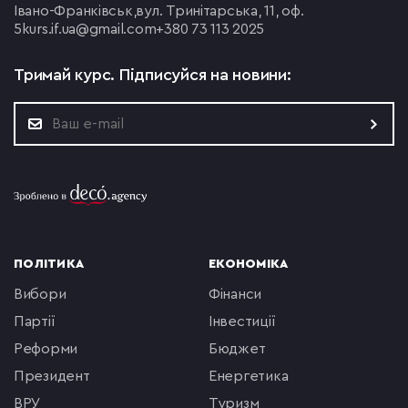
Івано-Франківськ,
вул. Тринітарська, 11, оф.
5
kurs.if.ua@gmail.com
+380 73 113 2025
Тримай курс.
Підписуйся на новини:
ПОЛІТИКА
ЕКОНОМІКА
вибори
фінанси
партії
інвестиції
реформи
бюджет
президент
енергетика
ВРУ
туризм