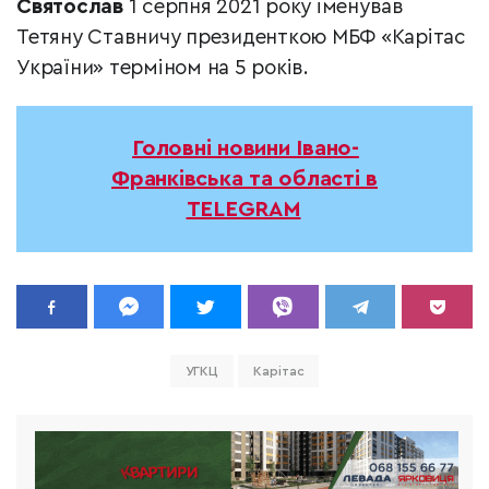
Святослав
1 серпня 2021 року іменував
Тетяну Ставничу президенткою МБФ «Карітас
України» терміном на 5 років.
Головні новини Івано-
Франківська та області в
TELEGRAM
УГКЦ
Карітас