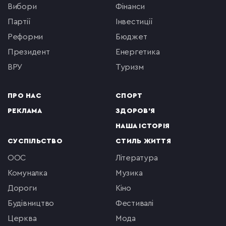
вибори
фінанси
партії
інвестиції
реформи
бюджет
президент
енергетика
ВРУ
туризм
ПРО НАС
СПОРТ
РЕКЛАМА
ЗДОРОВ'Я
НАША ІСТОРІЯ
СУСПІЛЬСТВО
СТИЛЬ ЖИТТЯ
ООС
література
комуналка
музика
Дороги
кіно
будівництво
фестивалі
церква
мода