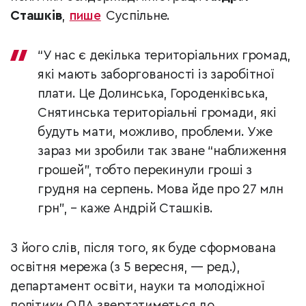
Сташків
,
пише
Суспільне.
“У нас є декілька територіальних громад,
які мають заборгованості із заробітної
плати. Це Долинська, Городенківська,
Снятинська територіальні громади, які
будуть мати, можливо, проблеми. Уже
зараз ми зробили так зване “наближення
грошей”, тобто перекинули гроші з
грудня на серпень. Мова йде про 27 млн
грн”, – каже Андрій Сташків.
З його слів, після того, як буде сформована
освітня мережа (з 5 вересня, — ред.),
департамент освіти, науки та молодіжної
політики ОДА звертатиметься до