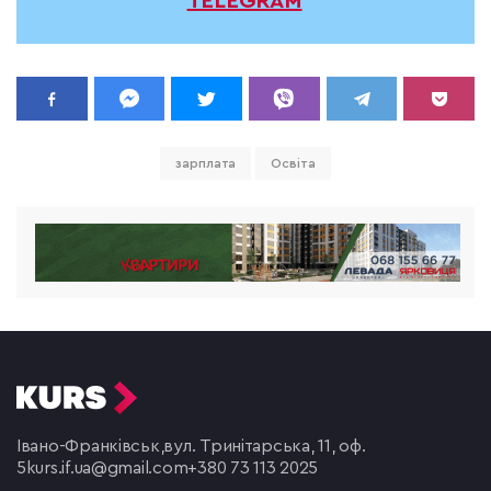
TELEGRAM
зарплата
Освіта
Івано-Франківськ,
вул. Тринітарська, 11, оф.
5
kurs.if.ua@gmail.com
+380 73 113 2025