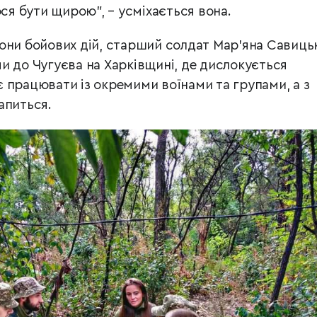
юся бути щирою”, – усміхається вона.
з зони бойових дій, старший солдат Мар’яна Савиць
и до Чугуєва на Харківщині, де дислокується
 працювати із окремими воїнами та групами, а з
апиться.