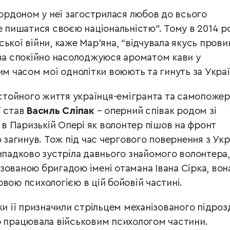
кордоном у неї загострилася любов до всього
е пишатися своєю національністю”. Тому в 2014 ро
ької війни, каже Мар’яна, “відчувала якусь прови
ова спокійно насолоджуюся ароматом кави у
им часом мої однолітки воюють та гинуть за Украї
тойного життя українця-емігранта та самопоже
ї став
Василь Сліпак
– оперний співак родом зі
в в Паризькій Опері як волонтер пішов на фронт
о загинув. Тож під час чергового повернення з Укр
випадково зустріла давнього знайомого волонтера,
зованою бригадою імені отамана Івана Сірка, вон
вою психологією в цій бойовій частині.
ки її призначили стрільцем механізованого підрозд
о працювала військовим психологом частини.