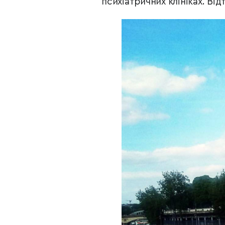
психіатричних клініках. Від