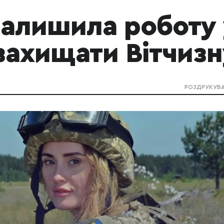
залишила роботу 
захищати Вітчизн
РОЗДРУКУВ