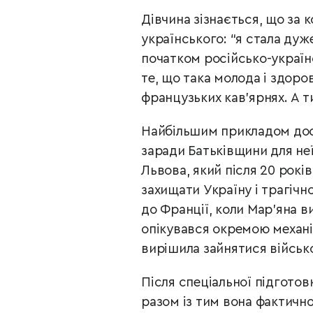
Дівчина зізнається, що за 
українського: “я стала дуж
початком російсько-українс
те, що така молода і здор
французьких кав’ярнях. А т
Найбільшим прикладом дос
заради Батьківщини для не
Львова, який після 20 рокі
захищати Україну і трагічн
до Франції, коли Мар’яна 
опікувався окремою механі
вирішила зайнятися військо
Після спеціальної підготов
разом із тим вона фактичн