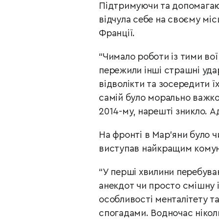
Підтримуючи та допомагаюч
відчула себе на своєму місц
Франції.
“Чимало роботи із тими во
пережили інші страшні удар
відволікти та зосередити ї
самій було морально важко.
2014-му, нарешті зникло. А
На фронті в Мар’яни було ч
виступав найкращим комуні
“У перші хвилини перебува
анекдот чи просто смішну 
особливості менталітету т
спогадами. Водночас нікол