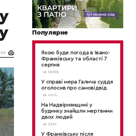
у
у
Популярне
Якою буде погода в Івано-
АТИ
Франківську та області 7
серпня
118385
У справі мера Галича суддя
оголосив про самовідвід
4074
На Надвірнянщині у
будинку знайшли мертвими
двох людей
2394
У Франківську після