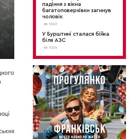
падіння з вікна
багатоповерхівки загинув
чоловік
1063
У Бурштині сталася бійка
біля АЗС
1024
дного
а
році
ських