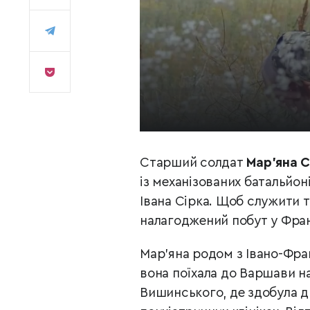
Старший солдат
Мар’яна 
із механізованих батальйон
Івана Сірка. Щоб служити т
налагоджений побут у Фран
Мар’яна родом з Івано-Фран
вона поїхала до Варшави на
Вишинського, де здобула 