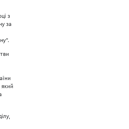
ці з
ну за
ну”.
ртви
аїни
 який
а
ілу,