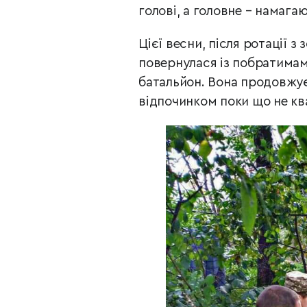
голові, а головне – намага
Цієї весни, після ротації 
повернулася із побратимам
батальйон. Вона продовжує
відпочинком поки що не кв