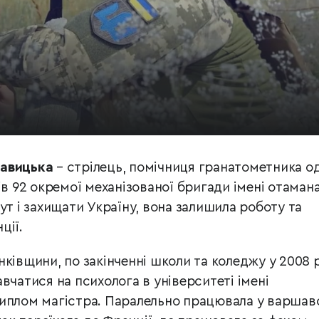
Савицька
– стрілець, помічниця гранатометника о
ів 92 окремої механізованої бригади імені отаман
ут і захищати Україну, вона залишила роботу та
ції.
ківщини, по закінченні школи та коледжу у 2008 
вчатися на психолога в університеті імені
диплом магістра. Паралельно працювала у варшав