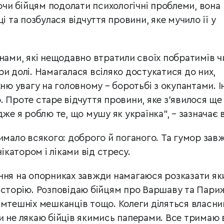
и бійцям подолати психологічні проблеми, вона
і та позбулася відчуття провини, яке мучило її у
їнами, які нещодавно втратили своїх побратимів ч
и долі. Намагалася всіляко достукатися до них,
хню увагу на головному – боротьбі з окупантами. І
 Проте старе відчуття провини, яке з’явилося ще
дже я роблю те, що мушу як українка”, – зазначає 
имало всякого: доброго й поганого. Та гумор зав
катором і ліками від стресу.
ння на опорниках завжди намагаюся розказати як
історію. Розповідаю бійцям про Варшаву та Пари
амтешніх мешканців тощо. Колеги діляться власн
и не лякаю бійців якимись паперами. Все тримаю 