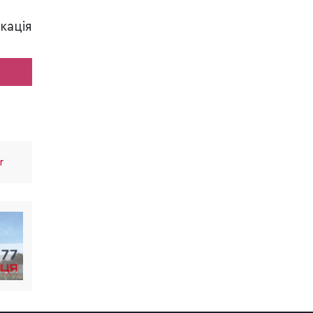
кація
r