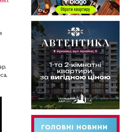
я
ар.
ca.