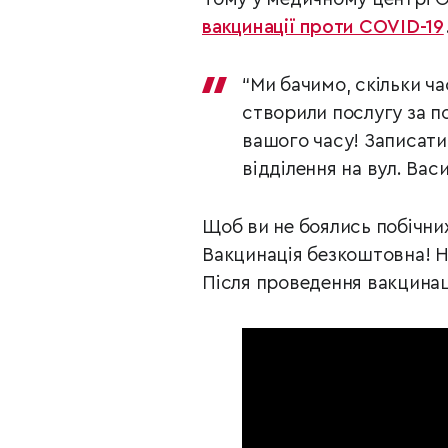
вакцинації проти COVID-19
“Ми бачимо, скільки ча
створили послугу за п
вашого часу! Записатис
відділення на вул. Васи
Щоб ви не боялись побічних
Вакцинація безкоштовна! Н
Після проведення вакцинац