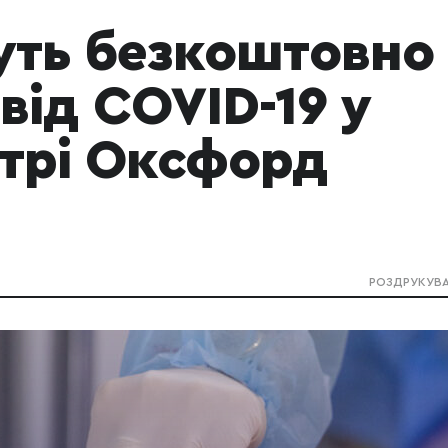
уть безкоштовно
від COVID-19 у
трі Оксфорд
РОЗДРУКУВ