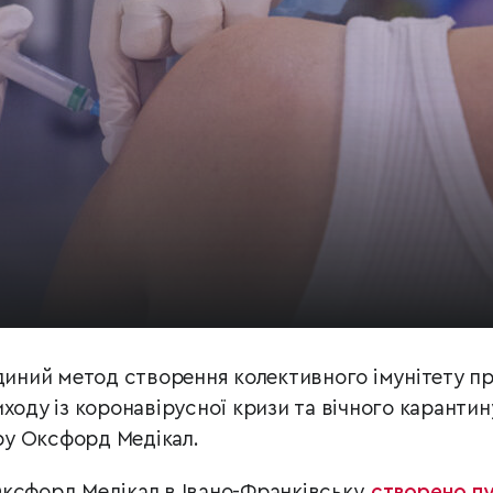
єдиний метод створення колективного імунітету п
ходу із коронавірусної кризи та вічного карантин
у Оксфорд Медікал.
Оксфорд Медікал в Івано-Франківську
створено п