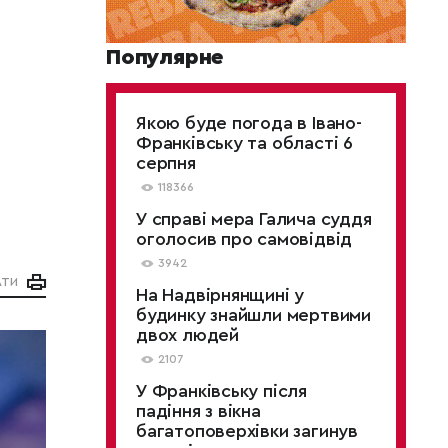
Популярне
Якою буде погода в Івано-
Франківську та області 6
серпня
118366
У справі мера Галича суддя
оголосив про самовідвід
3942
АТИ
На Надвірнянщині у
будинку знайшли мертвими
двох людей
2107
У Франківську після
падіння з вікна
багатоповерхівки загинув