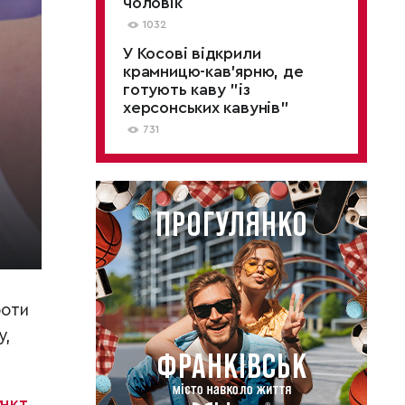
чоловік
1032
У Косові відкрили
крамницю-кав'ярню, де
готують каву "із
херсонських кавунів"
731
роти
у,
ункт