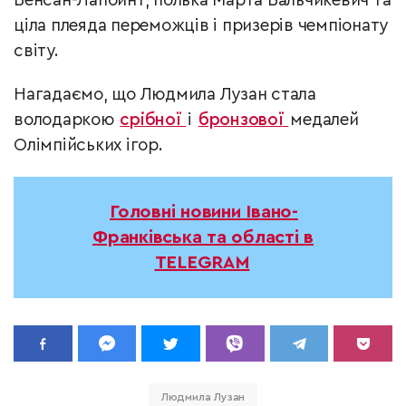
Венсан-Лапойнт, полька Марта Вальчикевич та
ціла плеяда переможців і призерів чемпіонату
світу.
Нагадаємо, що Людмила Лузан стала
володаркою
срібної
і
бронзової
медалей
Олімпійських ігор.
Головні новини Івано-
Франківська та області в
TELEGRAM
Людмила Лузан