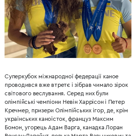
Суперкубок міжнародної федерації каное
проводився вже втретє і зібрав чимало зірок
світового веслування. Серед них були
олімпійські чемпіони Невін Харрісон і Петер
Кречмер, призери Олімпійських ігор, де, крім
українських каноїсток, француз Максим
Бомон, угорець Адам Варга, канадка Лоран