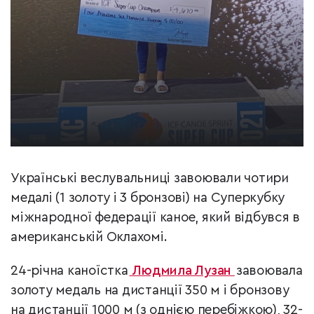
Українські веслувальниці завоювали чотири
медалі (1 золоту і 3 бронзові) на Суперкубку
міжнародної федерації каное, який відбувся в
американській Оклахомі.
24-річна каноїстка
Людмила Лузан
завоювала
золоту медаль на дистанції 350 м і бронзову
на дистанції 1000 м (з однією перебіжкою), 32-