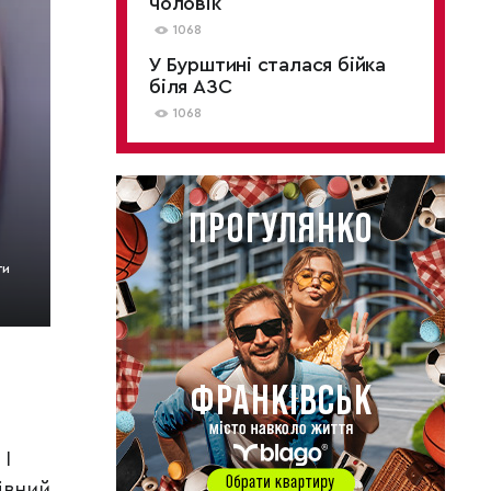
чоловік
1068
У Бурштині сталася бійка
біля АЗС
1068
ги
 І
івний