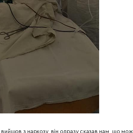
 вийшов з наркозу, він одразу сказав нам, що мож