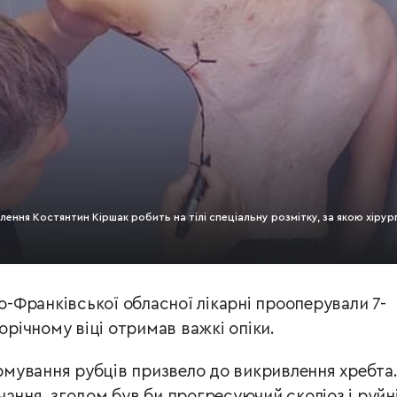
лення Костянтин Кіршак робить на тілі спеціальну розмітку, за якою хірур
но-Франківської обласної лікарні прооперували 7-
орічному віці отримав важкі опіки.
ування рубців призвело до викривлення хребта.
чання, згодом був би прогресуючий сколіоз і руйн