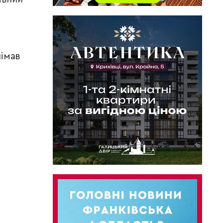
німав