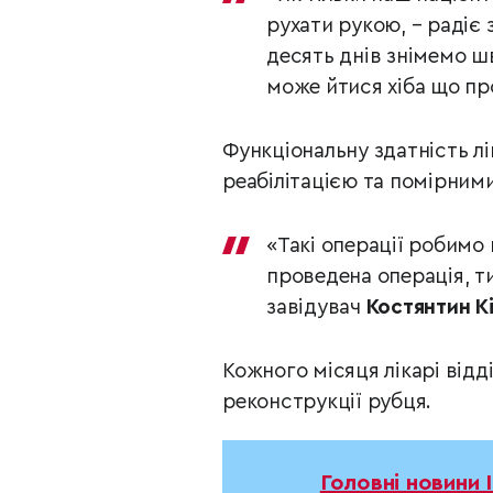
рухати рукою, – радіє 
десять днів знімемо ш
може йтися хіба що пр
Функціональну здатність лі
реабілітацією та помірним
«Такі операції робимо
проведена операція, т
завідувач
Костянтин К
Кожного місяця лікарі відд
реконструкції рубця.
Головні новини 