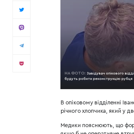
НА ФОТО:
Завідувач опікового відді
будуть робити реконструкцію рубця
В опіковому відділенні Іва
річного хлопчика, який у дв
Медики пояснюють, що форм
якщо б не оперативне втру