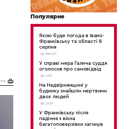
Популярне
Якою буде погода в Івано-
Франківську та області 8
серпня
118407
У справі мера Галича суддя
оголосив про самовідвід
4101
АТИ
На Надвірнянщині у
будинку знайшли мертвими
двох людей
2431
У Франківську після
падіння з вікна
багатоповерхівки загинув