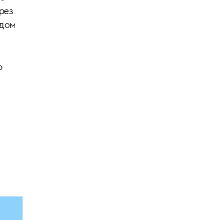
рез
одом
ю