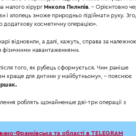
за малого хірург
Микола Пилипів
. – Орієнтовно че
ви і хлопець зможе природньо підіймати руку. Зг
о додаткову косметичну операцію».
карі відновили, а далі, кажуть, справа за належно
и фізичними навантаженнями.
 після того, як рубець сформується. Чим раніше
им краще для дитини у майбутньому», – пояснює
іршак.
ілення роблять щонайменше дві-три операції з
Івано-Франківська та області в TELEGRAM