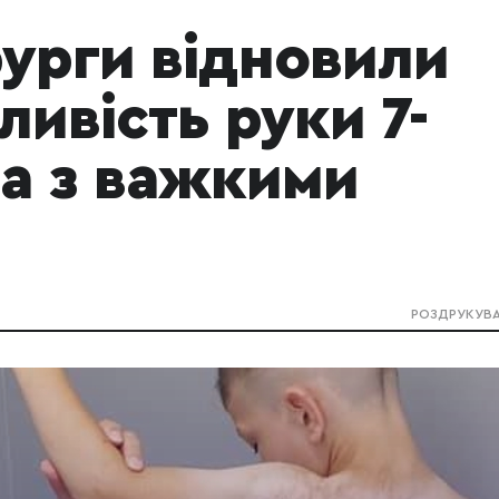
рурги відновили
ливість руки 7-
та з важкими
РОЗДРУКУВ