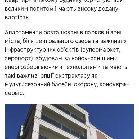
Квартири в такому будинку користуються
великим попитом і мають високу додану
вартість.
Апартаменти розташовані в парковій зоні
міста, біля центрального озера та важливих
інфраструктурних об’єктів (супермаркет,
аеропорт), збудовані за найсучаснішими
енергозберігаючими технологіями та мають
такі важливі опції екстракласу як
мультисезонний басейн, охорону, консьєрж-
сервіс.