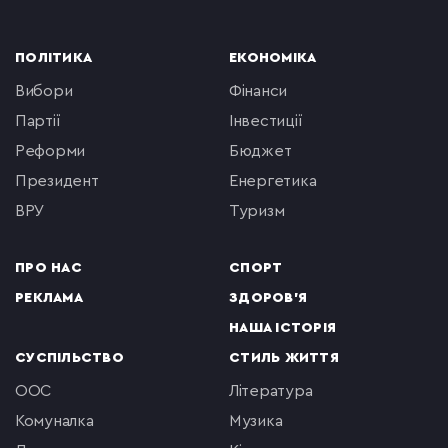
ПОЛІТИКА
ЕКОНОМІКА
вибори
фінанси
партії
інвестиції
реформи
бюджет
президент
енергетика
ВРУ
туризм
ПРО НАС
СПОРТ
РЕКЛАМА
ЗДОРОВ'Я
НАША ІСТОРІЯ
СУСПІЛЬСТВО
СТИЛЬ ЖИТТЯ
ООС
література
комуналка
музика