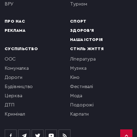
ВРУ
туризм
ПРО НАС
СПОРТ
РЕКЛАМА
ЗДОРОВ'Я
НАША ІСТОРІЯ
СУСПІЛЬСТВО
СТИЛЬ ЖИТТЯ
ООС
література
комуналка
музика
Дороги
кіно
будівництво
фестивалі
церква
мода
ДТП
подорожі
кримінал
Карпати