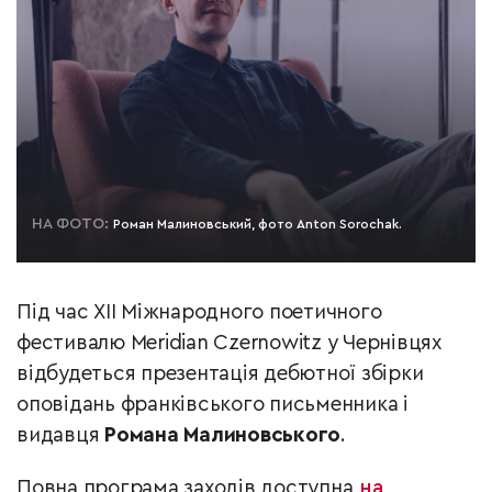
НА ФОТО:
Роман Малиновський, фото Anton Sorochak.
Під час ХІІ Міжнародного поетичного
фестивалю Meridian Czernowitz у Чернівцях
відбудеться презентація дебютної збірки
оповідань франківського письменника і
видавця
Романа Малиновського
.
Повна програма заходів доступна
на