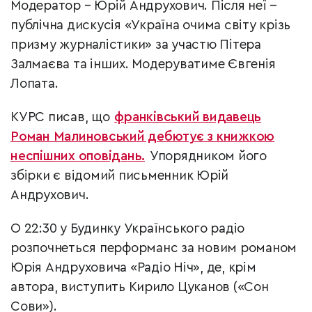
Модератор – Юрій Андрухович. Після неї −
публічна дискусія «Україна очима світу крізь
призму журналістики» за участю Пітера
Залмаєва та інших. Модеруватиме Євгенія
Лопата.
КУРС писав, що
франківський видавець
Роман Малиновський дебютує з книжкою
неспішних оповідань.
Упорядником його
збірки є відомий письменник Юрій
Андрухович.
О 22:30 у Будинку Українського радіо
розпочнеться перформанс за новим романом
Юрія Андруховича «Радіо Ніч», де, крім
автора, виступить Кирило Цуканов («Сон
Сови»).