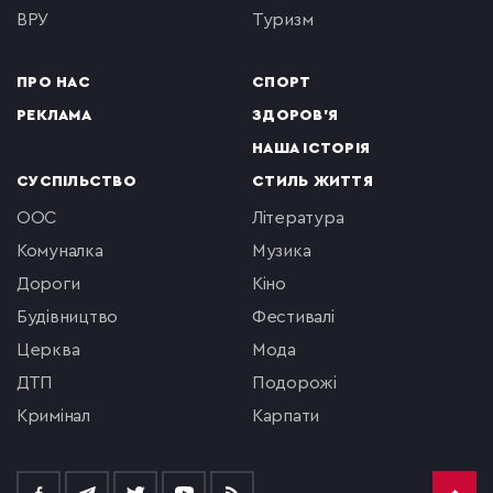
ВРУ
туризм
ПРО НАС
СПОРТ
РЕКЛАМА
ЗДОРОВ'Я
НАША ІСТОРІЯ
СУСПІЛЬСТВО
СТИЛЬ ЖИТТЯ
ООС
література
комуналка
музика
Дороги
кіно
будівництво
фестивалі
церква
мода
ДТП
подорожі
кримінал
Карпати