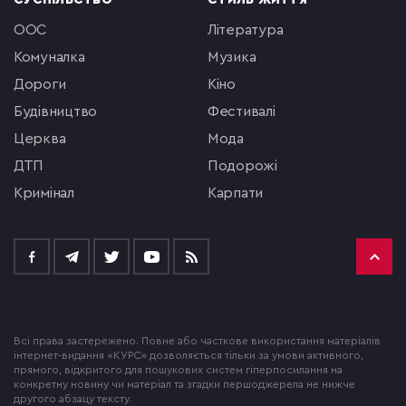
СУСПІЛЬСТВО
СТИЛЬ ЖИТТЯ
ООС
література
комуналка
музика
Дороги
кіно
будівництво
фестивалі
церква
мода
ДТП
подорожі
кримінал
Карпати
Всі права застережено. Повне або часткове використання матеріалів
інтернет-видання «КУРС» дозволяється тільки за умови активного,
прямого, відкритого для пошукових систем гіперпосилання на
конкретну новину чи матеріал та згадки першоджерела не нижче
другого абзацу тексту.