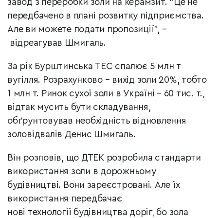
завод з переробки золи на керамзит. "Це не
передбачено в плані розвитку підприємства.
Але ви можете подати пропозиції", –
відреагував Шмигаль.
За рік Бурштинська ТЕС спалює 5 млн т
вугілля. Розрахунково
–
вихід золи 20%, тобто
1 млн т. Ринок сухої золи в Україні
–
60 тис. т.,
відтак мусить бути складування,
обґрунтовував необхідність відновлення
золовідвалів Денис Шмигаль.
Він розповів, що ДТЕК розробила стандарти
використання золи в дорожньому
будівництві. Вони зареєстровані. Але їх
використання передбачає
нові технології будівництва доріг, бо зола