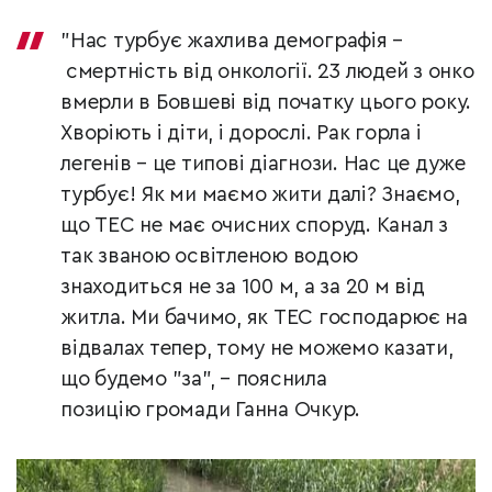
"Нас турбує жахлива демографія –
смертність від онкології. 23 людей з онко
вмерли в Бовшеві від початку цього року.
Хворіють і діти, і дорослі. Рак горла і
легенів – це типові діагнози. Нас це дуже
турбує! Як ми маємо жити далі? Знаємо,
що ТЕС не має очисних споруд. Канал з
так званою освітленою водою
знаходиться не за 100 м, а за 20 м від
житла. Ми бачимо, як ТЕС господарює на
відвалах тепер, тому не можемо казати,
що будемо "за", – пояснила
позицію громади Ганна Очкур.