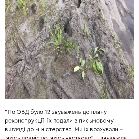
"По ОВД було 12 зауважень до плану
реконструкції, їх подали в письмовому
вигляді до міністерства. Ми їх врахували –
якісь повністю, якісь частково", – зауважив