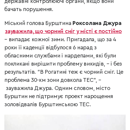
державні контролюючі органи, якщо вони
бачать порушення.
Міський голова Бурштина
Роксолана Джура
зауважила, що чорний сніг у місті є постійно
– випадає кожної зими. Пригадала, що за 4
роки її каденції відбулося 6 нарад з
обласними службами і нардепами, які були
покликані вирішити проблему викидів, – і без
результатів. "В Рогатині теж є чорний сніг. Це
проблема 30-км зони довкола ТЕС", –
зауважила Джура. Одним словом, місто
Бурштин не підтримує проект нарощення
золовідвалів Бурштинською ТЕС.