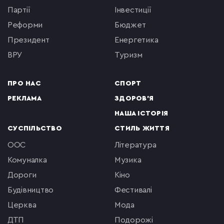
партії
інвестиції
реформи
бюджет
президент
енергетика
ВРУ
туризм
ПРО НАС
СПОРТ
РЕКЛАМА
ЗДОРОВ'Я
НАША ІСТОРІЯ
СУСПІЛЬСТВО
СТИЛЬ ЖИТТЯ
ООС
література
комуналка
музика
Дороги
кіно
будівництво
фестивалі
церква
мода
ДТП
подорожі