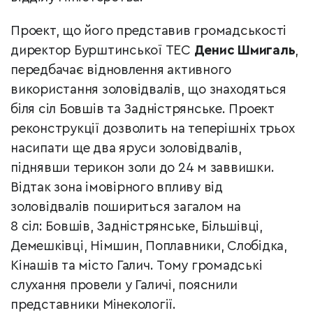
Проект, що його представив громадськості
директор Бурштинської ТЕС
Денис Шмигаль
,
передбачає відновлення активного
використання золовідвалів, що знаходяться
біля сіл Бовшів та Задністрянське. Проект
реконструкції дозволить на теперішніх трьох
насипати ще два яруси золовідвалів,
піднявши терикон золи до 24 м заввишки.
Відтак зона імовірного впливу від
золовідвалів пошириться загалом на
8 сіл: Бовшів, Задністрянське, Більшівці,
Демешківці, Німшин, Поплавники, Слобідка,
Кінашів та місто Галич. Тому громадські
слухання провели у Галичі, пояснили
представники Мінекології.