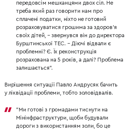
передовсім мешканцями двох сіл. Не
треба який раз говорити нам про
сплачені податки, ніхто не готовий
розраховуватися грошима за здоров'я
своїх дітей,
–
звернувся він до директора
Бурштинської ТЕС.
–
Діючі відвали є
проблемні? Є. Їх реконструкція
розрахована на 5 років, а далі? Проблема
залишається".
Вирішення ситуації Павло Андрусяк бачить
у ліквідації проблеми, тобто золовідвалів.
"Ми готові з громадами тиснути на
Мінінфраструктури, щоби будували
дороги з використанням золи, бо це