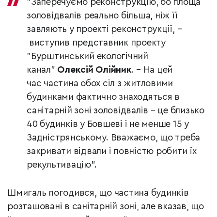
"З
аперечуємо реконструкцію, бо площа
золовідвалів реально більша, ніж її
завляють у проекті реконструкції,
–
в
иступив представник проекту
"Бурштинський екологічний
канал"
Олексій Олійник
. – На цей
час
частина обох сіл з житловими
будинками фактично знаходяться в
санітарній зоні золовідвалів
–
це близько
40 будинків у Бовшеві і не менше 15 у
Задністрянському. Вважаємо, що треба
закривати відвали і повністю робити їх
рекультивацію".
Шмигаль погодився, що частина будинків
розташовані в санітарній зоні, але вказав, що