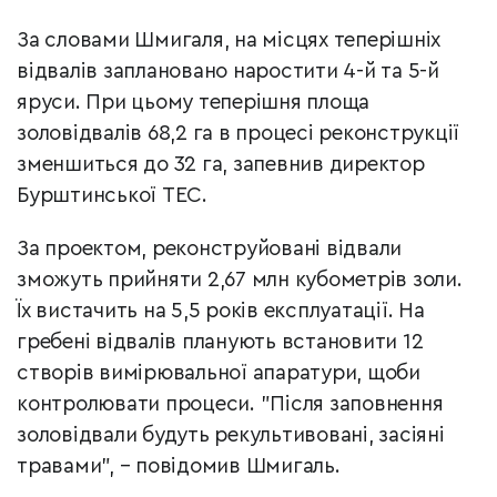
За словами Шмигаля, н
а місцях теперішніх
відвалів заплановано наростити 4-й та 5-й
яруси. При цьому теперішня площа
золовідвалів 68,2 га в процесі реконструкції
зменшиться до 32 га, запевнив директор
Бурштинської ТЕС.
За проектом, реконструйовані відвали
зможуть прийняти
2,67 млн кубометрів золи.
Їх вистачить на 5,5 років експлуатації. На
гребені відвалів п
ланують встановити 12
створів вимірювальної апаратури, щоби
контролювати процеси.
"Після заповнення
золовідвали будуть рекультивовані, засіяні
травами", – повідомив Шмигаль.