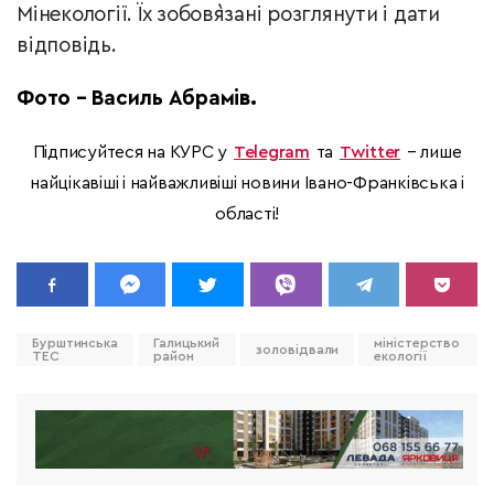
Мінекології. Їх зобов`язані розглянути і дати
відповідь.
Фото – Василь Абрамів.
Підписуйтеся на КУРС у
Telegram
та
Twitter
– лише
найцікавіші і найважливіші новини Івано-Франківська і
області!
Бурштинська
Галицький
міністерство
золовідвали
ТЕС
район
екології