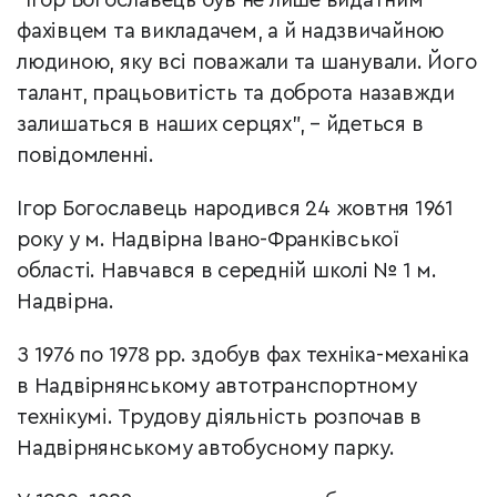
“Ігор Богославець був не лише видатним
фахівцем та викладачем, а й надзвичайною
людиною, яку всі поважали та шанували. Його
талант, працьовитість та доброта назавжди
залишаться в наших серцях”, – йдеться в
повідомленні.
Ігор Богославець народився 24 жовтня 1961
року у м. Надвірна Івано-Франківської
області. Навчався в середній школі № 1 м.
Надвірна.
З 1976 по 1978 рр. здобув фах техніка-механіка
в Надвірнянському автотранспортному
технікумі. Трудову діяльність розпочав в
Надвірнянському автобусному парку.