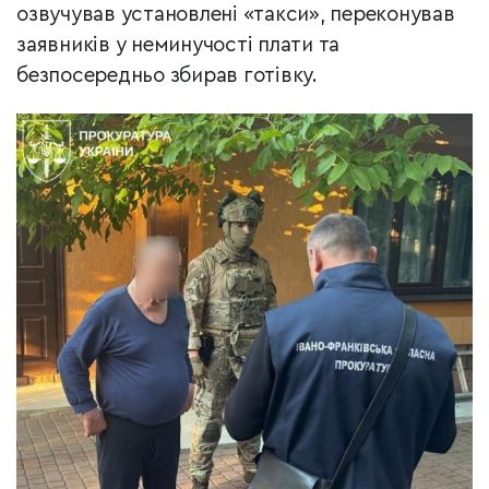
озвучував установлені «такси», переконував
заявників у неминучості плати та
безпосередньо збирав готівку.