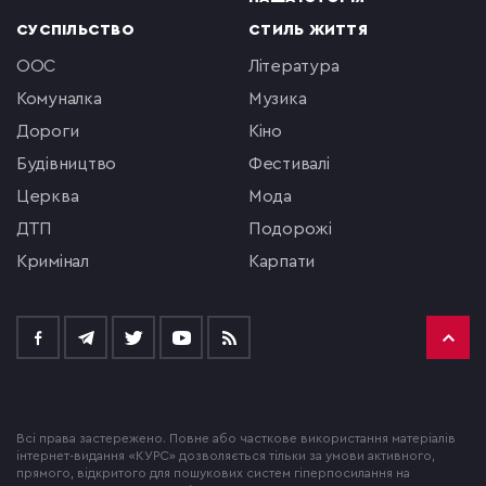
СУСПІЛЬСТВО
СТИЛЬ ЖИТТЯ
ООС
література
комуналка
музика
Дороги
кіно
будівництво
фестивалі
церква
мода
ДТП
подорожі
кримінал
Карпати
Всі права застережено. Повне або часткове використання матеріалів
інтернет-видання «КУРС» дозволяється тільки за умови активного,
прямого, відкритого для пошукових систем гіперпосилання на