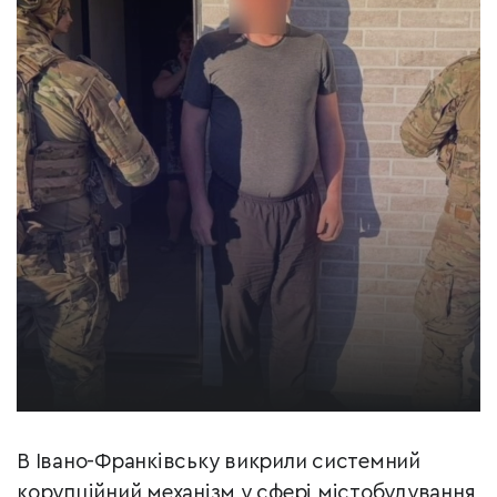
В Івано-Франківську викрили системний
корупційний механізм у сфері містобудування