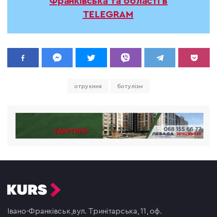
Франківська та області в
TELEGRAM
отруєння
ботулізм
Івано-Франківськ,
вул. Тринітарська, 11, оф.