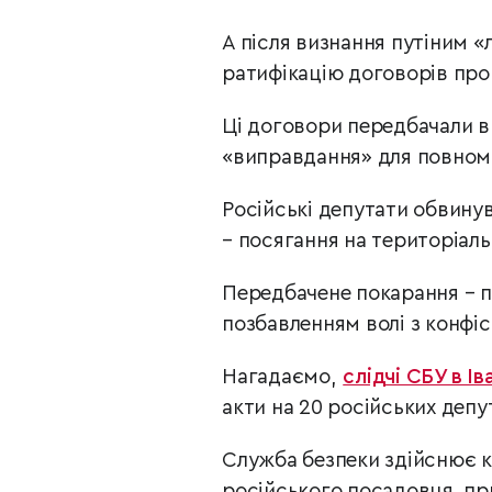
А після визнання путіним «
ратифікацію договорів про
Ці договори передбачали в
«виправдання» для повном
Російські депутати обвинув
– посягання на територіаль
Передбачене покарання – по
позбавленням волі з конфіс
Нагадаємо,
слідчі СБУ в І
акти на 20 російських депут
Служба безпеки здійснює к
російського посадовця, при