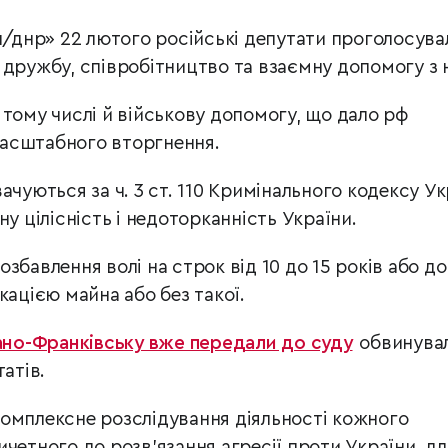
л/днр» 22 лютого російські депутати проголосува
 дружбу, співробітництво та взаємну допомогу з 
 тому числі й військову допомогу, що дало рф
асштабного вторгнення.
ачуються за ч. 3 ст. 110 Кримінального кодексу Ук
ну цілісність і недоторканність України.
збавлення волі на строк від 10 до 15 років або до
кацією майна або без такої.
вано-Франківську вже передали до суду
обвинувал
атів.
омплексне розслідування діяльності кожного
четного до розв’язання агресії проти України, дл