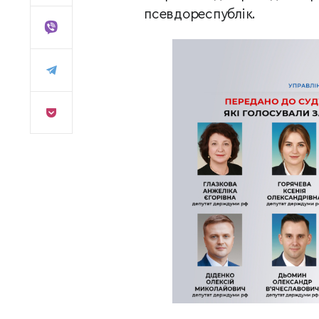
псевдореспублік.