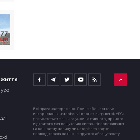
 ЖИТТЯ
тура
Всі права застережено. Повне або часткове
використання матеріалів інтернет-видання «КУРС»
алі
дозволяється тільки за умови активного, прямого,
відкритого для пошукових систем гіперпосилання
на конкретну новину чи матеріал та згадки
першоджерела не нижче другого абзацу тексту.
ожі