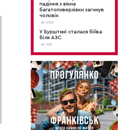
падіння з вікна
багатоповерхівки загинув
чоловік
1060
У Бурштині сталася бійка
біля АЗС
998