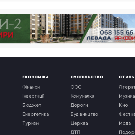
ЕКОНОМІКА
СУСПІЛЬСТВО
СТИЛЬ
фінанси
ООС
літера
інвестиції
комуналка
музика
бюджет
Дороги
кіно
енергетика
будівництво
фестив
туризм
церква
мода
ДТП
подор