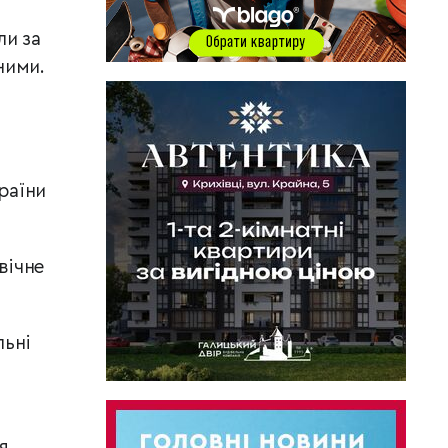
ли за
ними.
раїни
вічне
ьні
я