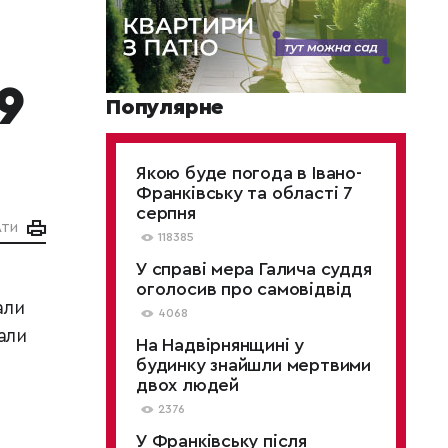
9
Популярне
Якою буде погода в Івано-
Франківську та області 7
серпня
АТИ
118385
У справі мера Галича суддя
оголосив про самовідвід
али
4068
али
На Надвірнянщині у
будинку знайшли мертвими
двох людей
2376
У Франківську після