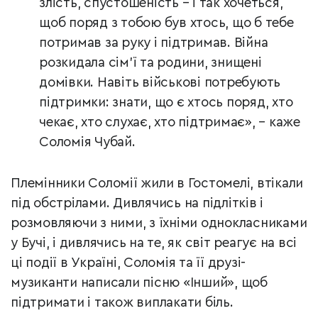
злість, спустошеність – і так хочеться,
щоб поряд з тобою був хтось, що б тебе
потримав за руку і підтримав. Війна
розкидала сім’ї та родини, знищені
домівки. Навіть військові потребують
підтримки: знати, що є хтось поряд, хто
чекає, хто слухає, хто підтримає», – каже
Соломія Чубай.
Племінники Соломії жили в Гостомелі, втікали
під обстрілами. Дивлячись на підлітків і
розмовляючи з ними, з їхніми однокласниками
у Бучі, і дивлячись на те, як світ реагує на всі
ці події в Україні, Соломія та її друзі-
музиканти написали пісню «Інший», щоб
підтримати і також виплакати біль.