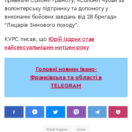
привезли Соломії грамоту: «Соломії Чубай за
волонтерську підтримку та допомогу у
виконанні бойових завдань від 28 бригади
“Лицарів Зимового походу”.
КУРС писав, що
Юрій Іздрик став
найсексуальнішим митцем року
Головні новини Івано-
Франківська та області в
TELEGRAM
Юрій Іздрик
пісня