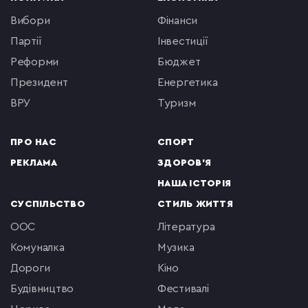
вибори
фінанси
партії
інвестиції
реформи
бюджет
президент
енергетика
ВРУ
туризм
ПРО НАС
СПОРТ
РЕКЛАМА
ЗДОРОВ'Я
НАША ІСТОРІЯ
СУСПІЛЬСТВО
СТИЛЬ ЖИТТЯ
ООС
література
комуналка
музика
Дороги
кіно
будівництво
фестивалі