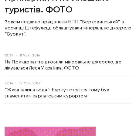
туристів. ФОТО
Зовсім недавно працівники НПП "Верховинський" в
урочищі Штефулець облаштували мінеральне джерело
"Буркут".
10:34
11 ЧЕР., 2016
На Прикарпатті відновили мінеральне джерело, де
лікувалася Леся Українка. ФОТО
22:14
17 СІЧ., 2016
"Жива залізна вода": Буркут століття тому був
знаменитим карпатським курортом