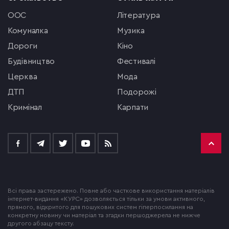
ООС
література
комуналка
музика
Дороги
кіно
будівництво
фестивалі
церква
мода
ДТП
подорожі
кримінал
Карпати
Всі права застережено. Повне або часткове використання матеріалів
інтернет-видання «КУРС» дозволяється тільки за умови активного,
прямого, відкритого для пошукових систем гіперпосилання на
конкретну новину чи матеріал та згадки першоджерела не нижче
другого абзацу тексту.