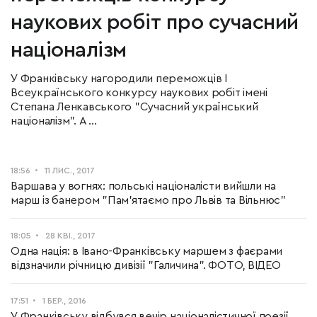
наукових робіт про сучасний
націоналізм
У Франківську нагородили переможців І
Всеукраїнського конкурсу наукових робіт імені
Степана Ленкавського "Сучасний український
націоналізм". А ...
18:56
11 ЛИС., 2017
Варшава у вогнях: польські націоналісти вийшли на
марш із банером "Пам'ятаємо про Львів та Вільнюс"
18:05
28 КВІ., 2017
Одна нація: в Івано-Франківську маршем з фаєрами
відзначили річницю дивізії "Галичина". ФОТО, ВІДЕО
17:51
1 БЕР., 2016
У Франківську відбувся вечір націоналістичної поезії