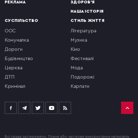
РЕКЛАМА
ЗДОРОВ'Я
НАША ІСТОРІЯ
СУСПІЛЬСТВО
СТИЛЬ ЖИТТЯ
ООС
література
комуналка
музика
Дороги
кіно
будівництво
фестивалі
церква
мода
ДТП
подорожі
кримінал
Карпати
Всі права застережено. Повне або часткове використання матеріалів