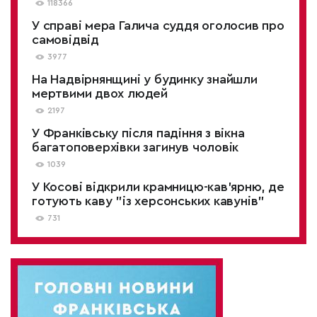
118366
У справі мера Галича суддя оголосив про
самовідвід
3977
На Надвірнянщині у будинку знайшли
мертвими двох людей
2197
У Франківську після падіння з вікна
багатоповерхівки загинув чоловік
1039
У Косові відкрили крамницю-кав'ярню, де
готують каву "із херсонських кавунів"
731