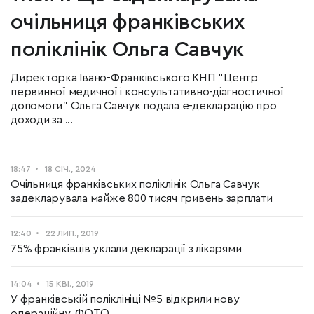
очільниця франківських
поліклінік Ольга Савчук
Директорка Івано-Франківського КНП “Центр
первинної медичної і консультативно-діагностичної
допомоги” Ольга Савчук подала е-декларацію про
доходи за ...
18:47
18 СІЧ., 2024
Очільниця франківських поліклінік Ольга Савчук
задекларувала майже 800 тисяч гривень зарплати
12:40
22 ЛИП., 2019
75% франківців уклали декларації з лікарями
14:04
15 КВІ., 2019
У франківській поліклініці №5 відкрили нову
операційну. ФОТО