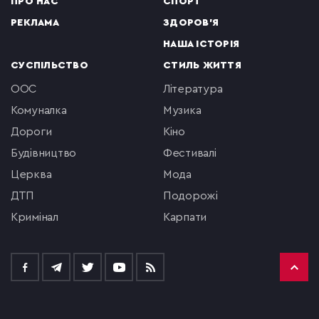
ПРО НАС
СПОРТ
РЕКЛАМА
ЗДОРОВ'Я
НАША ІСТОРІЯ
СУСПІЛЬСТВО
СТИЛЬ ЖИТТЯ
ООС
література
комуналка
музика
Дороги
кіно
будівництво
фестивалі
церква
мода
ДТП
подорожі
кримінал
Карпати