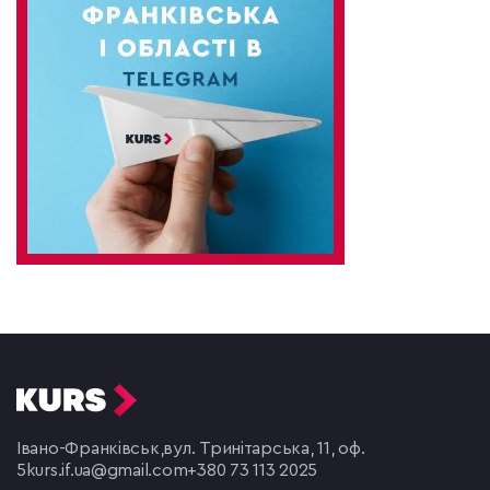
Івано-Франківськ,
вул. Тринітарська, 11, оф.
5
kurs.if.ua@gmail.com
+380 73 113 2025