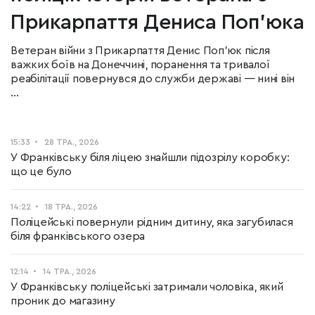
Прикарпаття Дениса Поп’юка
Ветеран війни з Прикарпаття Денис Поп’юк після
важких боїв на Донеччині, поранення та тривалої
реабілітації повернувся до служби державі — нині він
...
15:33
28 ТРА., 2026
У Франківську біля ліцею знайшли підозрілу коробку:
що це було
14:22
18 ТРА., 2026
Поліцейські повернули рідним дитину, яка загубилася
біля франківського озера
12:14
14 ТРА., 2026
У Франківську поліцейські затримали чоловіка, який
проник до магазину