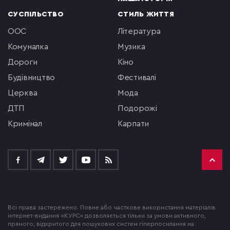
СУСПІЛЬСТВО
СТИЛЬ ЖИТТЯ
ООС
література
комуналка
музика
Дороги
кіно
будівництво
фестивалі
церква
мода
ДТП
подорожі
кримінал
Карпати
Всі права застережено. Повне або часткове використання матеріалів
інтернет-видання «КУРС» дозволяється тільки за умови активного,
прямого, відкритого для пошукових систем гіперпосилання на