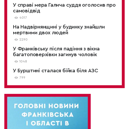
У справі мера Галича суддя оголосив про
самовідвід
4017
На Надвірнянщині у будинку знайшли
мертвими двох людей
2290
У Франківську після падіння з вікна
багатоповерхівки загинув чоловік
1048
У Бурштині сталася бійка біля АЗС
799