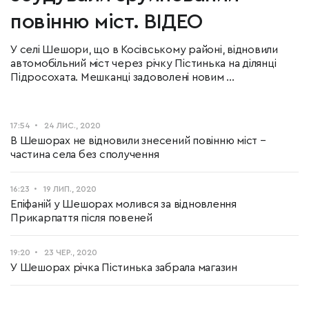
повінню міст. ВІДЕО
У селі Шешори, що в Косівському районі, відновили
автомобільний міст через річку Пістинька на ділянці
Підросохата. Мешканці задоволені новим ...
17:54
24 ЛИС., 2020
В Шешорах не відновили знесений повінню міст –
частина села без сполучення
16:23
19 ЛИП., 2020
Епіфаній у Шешорах молився за відновлення
Прикарпаття після повеней
19:20
23 ЧЕР., 2020
У Шешорах річка Пістинька забрала магазин