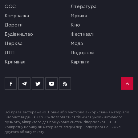
ООС
література
комуналка
музика
Дороги
кіно
будівництво
фестивалі
церква
мода
ДТП
подорожі
кримінал
Карпати
Всі права застережено. Повне або часткове використання матеріалів
інтернет-видання «КУРС» дозволяється тільки за умови активного,
прямого, відкритого для пошукових систем гіперпосилання на
конкретну новину чи матеріал та згадки першоджерела не нижче
другого абзацу тексту.