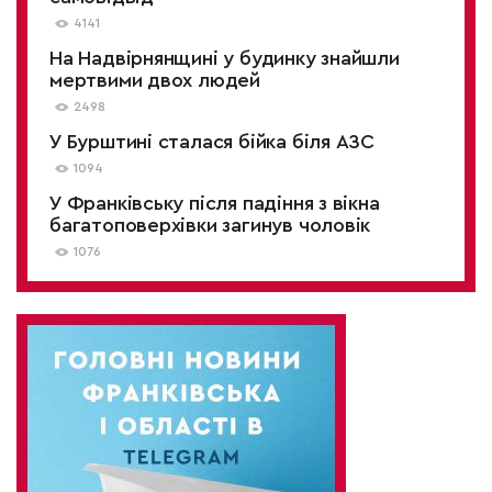
4141
На Надвірнянщині у будинку знайшли
мертвими двох людей
2498
У Бурштині сталася бійка біля АЗС
1094
У Франківську після падіння з вікна
багатоповерхівки загинув чоловік
1076