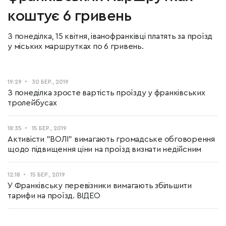
коштує 6 гривень
З понеділка, 15 квітня, іванофранківці платять за проїзд
у міських маршрутках по 6 гривень.
19:29
30 БЕР., 2019
З понеділка зросте вартість проїзду у франківських
тролейбусах
18:35
15 БЕР., 2019
Активісти "ВОЛІ" вимагають громадське обговорення
щодо підвищення ціни на проїзд визнати недійсним
12:18
15 БЕР., 2019
У Франківську перевізники вимагають збільшити
тарифи на проїзд. ВІДЕО