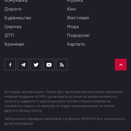
комуналка
музика
Дороги
кіно
будівництво
фестивалі
церква
мода
ДТП
подорожі
кримінал
Карпати
Всі права застережено. Повне або часткове використання матеріалів
інтернет-видання «КУРС» дозволяється тільки за умови активного,
прямого, відкритого для пошукових систем гіперпосилання на
конкретну новину чи матеріал та згадки першоджерела не нижче
другого абзацу тексту.
Заборонено передрук матеріалів з рубрики «БЛОГИ» без письмового
дозволу редакції.