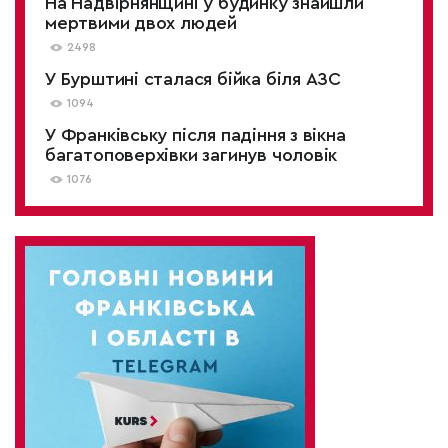
На Надвірнянщині у будинку знайшли
мертвими двох людей
2498
У Бурштині сталася бійка біля АЗС
1094
У Франківську після падіння з вікна
багатоповерхівки загинув чоловік
1076