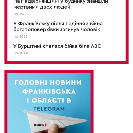
На Надвірнянщині у будинку знайшли
мертвими двох людей
2405
У Франківську після падіння з вікна
багатоповерхівки загинув чоловік
1063
У Бурштині сталася бійка біля АЗС
1040