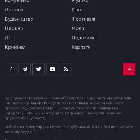
комуналка
музика
Дороги
кіно
будівництво
фестивалі
церква
мода
ДТП
подорожі
кримінал
Карпати
Всі права застережено. Повне або часткове використання матеріалів
інтернет-видання «КУРС» дозволяється тільки за умови активного,
прямого, відкритого для пошукових систем гіперпосилання на
конкретну новину чи матеріал та згадки першоджерела не нижче
другого абзацу тексту.
Заборонено передрук матеріалів з рубрики «БЛОГИ» без письмового
дозволу редакції.