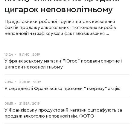
цигарок неповнолітньому
Представники робочої групи з питань виявлення
фактів продажу алкогольних і тютюнових виробів
неповнолітнім зафіксували факт зловживання ...
13:24
8 ЛИС., 2019
У франківському магазині "Югос" продали спиртне і
цигарки неповнолітньому
20:16
3 ЖОВ., 2019
У середмісті Франківська провели "тверезу" акцію
08:15
21 БЕР., 2019
У Франківську продуктовий магазин оштрафують за
продаж алкоголю неповнолітнім. ФОТО