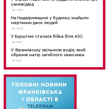
самовідвід
4150
На Надвірнянщині у будинку знайшли
мертвими двох людей
2502
У Бурштині сталася бійка біля АЗС
1102
У Франківську звільнили водія, який
образив матір загиблого захисника
663