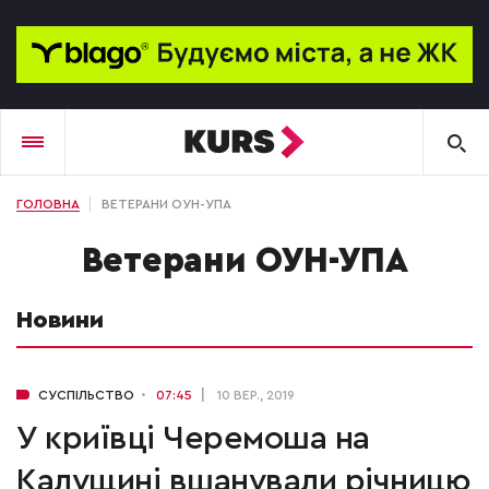
ГОЛОВНА
ВЕТЕРАНИ ОУН-УПА
ветерани ОУН-УПА
Новини
СУСПІЛЬСТВО
07:45
10 ВЕР., 2019
У криївці Черемоша на
Калущині вшанували річницю