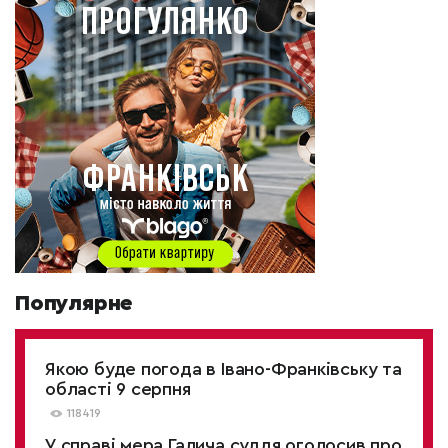
Популярне
Якою буде погода в Івано-Франківську та
області 9 серпня
118419
У справі мера Галича суддя оголосив про