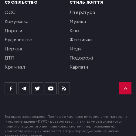
СУСПІЛЬСТВО
СТИЛЬ ЖИТТЯ
ООС
література
комуналка
музика
Дороги
кіно
будівництво
фестивалі
церква
мода
ДТП
подорожі
кримінал
Карпати
Всі права застережено. Повне або часткове використання матеріалів
інтернет-видання «КУРС» дозволяється тільки за умови активного,
прямого, відкритого для пошукових систем гіперпосилання на
конкретну новину чи матеріал та згадки першоджерела не нижче