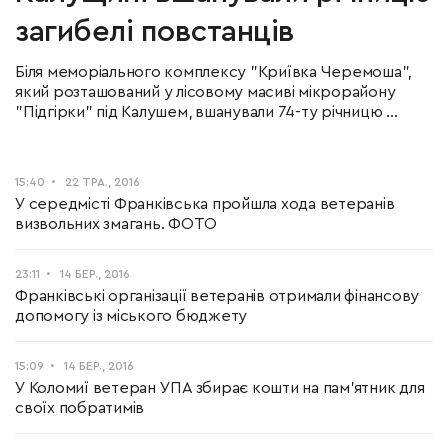
загибелі повстанців
Біля меморіального комплексу "Криївка Черемоша",
який розташований у лісовому масиві мікрорайону
"Підгірки" під Калушем, вшанували 74-ту річницю ...
15:40
22 ТРА., 2016
У середмісті Франківська пройшла хода ветеранів
визвольних змагань. ФОТО
23:11
14 БЕР., 2016
Франківські організації ветеранів отримали фінансову
допомогу із міського бюджету
15:09
14 БЕР., 2016
У Коломиї ветеран УПА збирає кошти на пам'ятник для
своїх побратимів