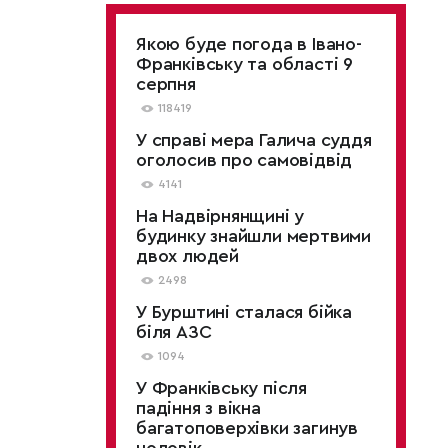
Якою буде погода в Івано-
Франківську та області 9
серпня
118419
У справі мера Галича суддя
оголосив про самовідвід
4141
На Надвірнянщині у
будинку знайшли мертвими
двох людей
2498
У Бурштині сталася бійка
біля АЗС
1094
У Франківську після
падіння з вікна
багатоповерхівки загинув