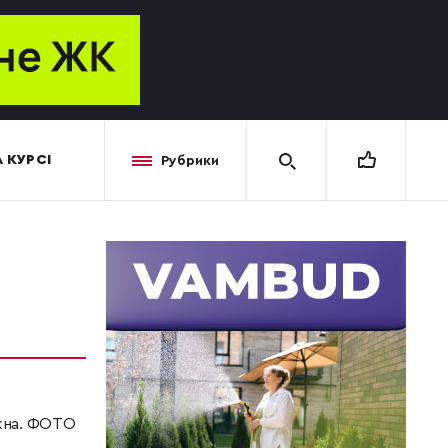
 КУРСІ
Рубрики
ікна. ФОТО