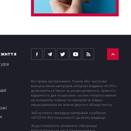
 ЖИТТЯ
тура
Всі права застережено. Повне або часткове
використання матеріалів інтернет-видання «КУРС»
алі
дозволяється тільки за умови активного, прямого,
відкритого для пошукових систем гіперпосилання
на конкретну новину чи матеріал та згадки
першоджерела не нижче другого абзацу тексту.
ожі
Заборонено передрук матеріалів з рубрики
и
«БЛОГИ» без письмового дозволу редакції.
За достовірність рекламної інформації
відповідальність несе рекламодавець.