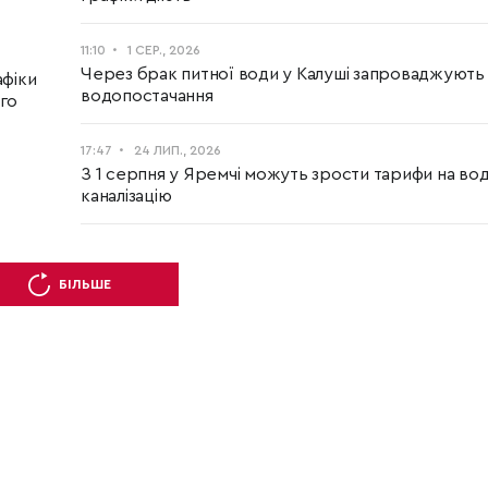
11:10
1 СЕР., 2026
Через брак питної води у Калуші запроваджують
афіки
водопостачання
го
17:47
24 ЛИП., 2026
З 1 серпня у Яремчі можуть зрости тарифи на вод
каналізацію
БІЛЬШЕ