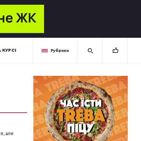
 КУРСІ
Рубрики
я, але