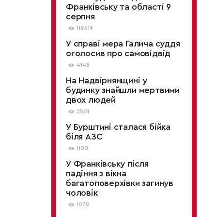
Франківську та області 9
серпня
118419
У справі мера Галича суддя
оголосив про самовідвід
4148
На Надвірнянщині у
будинку знайшли мертвими
двох людей
2501
У Бурштині сталася бійка
біля АЗС
1100
У Франківську після
падіння з вікна
багатоповерхівки загинув
чоловік
1078