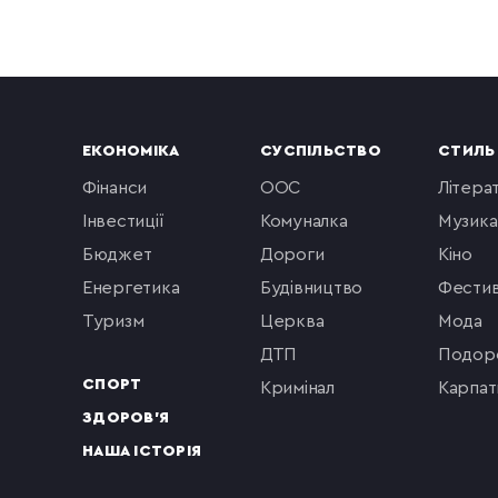
ЕКОНОМІКА
СУСПІЛЬСТВО
СТИЛЬ
фінанси
ООС
літера
інвестиції
комуналка
музика
бюджет
Дороги
кіно
енергетика
будівництво
фестив
туризм
церква
мода
ДТП
подор
СПОРТ
кримінал
Карпат
ЗДОРОВ'Я
НАША ІСТОРІЯ