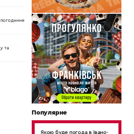
 погодинне
у та
Популярне
Якою буде погода в Івано-