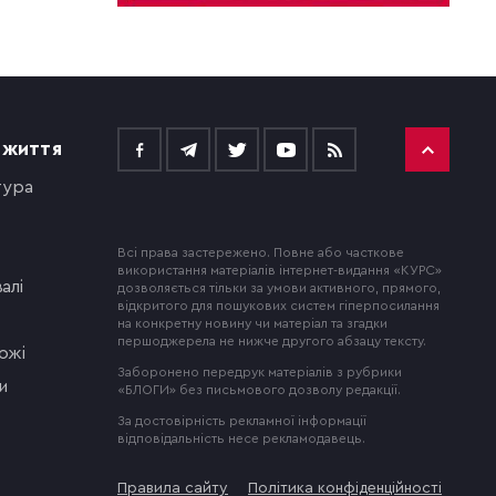
 ЖИТТЯ
тура
Всі права застережено. Повне або часткове
використання матеріалів інтернет-видання «КУРС»
алі
дозволяється тільки за умови активного, прямого,
відкритого для пошукових систем гіперпосилання
на конкретну новину чи матеріал та згадки
першоджерела не нижче другого абзацу тексту.
ожі
Заборонено передрук матеріалів з рубрики
и
«БЛОГИ» без письмового дозволу редакції.
За достовірність рекламної інформації
відповідальність несе рекламодавець.
Правила сайту
Політика конфіденційності