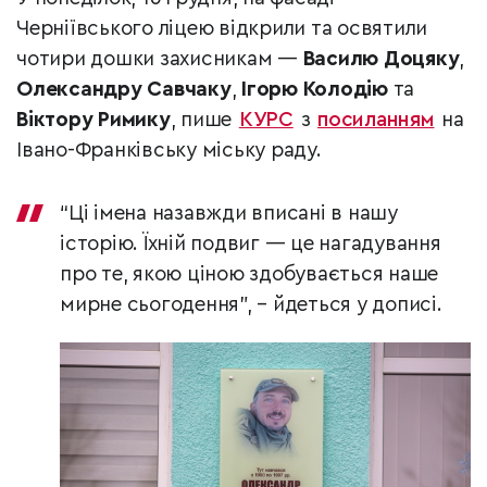
Черніївського ліцею відкрили та освятили
чотири дошки захисникам —
Василю Доцяку
,
Олександру Савчаку
,
Ігорю Колодію
та
Віктору Римику
, пише
КУРС
з
посиланням
на
Івано-Франківську міську раду.
“Ці імена назавжди вписані в нашу
історію. Їхній подвиг — це нагадування
про те, якою ціною здобувається наше
мирне сьогодення”, – йдеться у дописі.