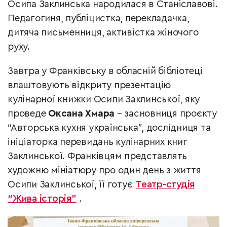
Осипа Заклинська народилася в Станіславові.
Педагогиня, публіцистка, перекладачка,
дитяча письменниця, активістка жіночого
руху.
Завтра у Франківську в обласній бібліотеці
влаштовують відкриту презентацію
кулінарної книжки Осипи Заклинської, яку
проведе
Оксана Хмара
– засновниця проєкту
“Авторська кухня українська”, дослідниця та
ініціаторка перевидань кулінарних книг
Заклинської. Франківцям представлять
художню мініатюру про один день з життя
Осипи Заклинської, її готує
Театр-студія
“Жива історія”
.