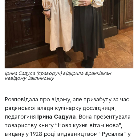
Ірина Садула (праворуч) відкрила франківкам
невідому Заклинську
Розповідала про відому, але призабуту за час
радянської влади кулінарку дослідниця,
педагогиня
Ірина Садула
. Вона презентувала
товариству книгу “Нова кухня вітамінова”,
видану у 1928 році видавництвом “Русалка” у