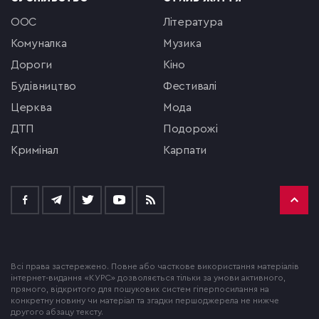
ООС
література
комуналка
музика
Дороги
кіно
будівництво
фестивалі
церква
мода
ДТП
подорожі
кримінал
Карпати
Всі права застережено. Повне або часткове використання матеріалів
інтернет-видання «КУРС» дозволяється тільки за умови активного,
прямого, відкритого для пошукових систем гіперпосилання на
конкретну новину чи матеріал та згадки першоджерела не нижче
другого абзацу тексту.