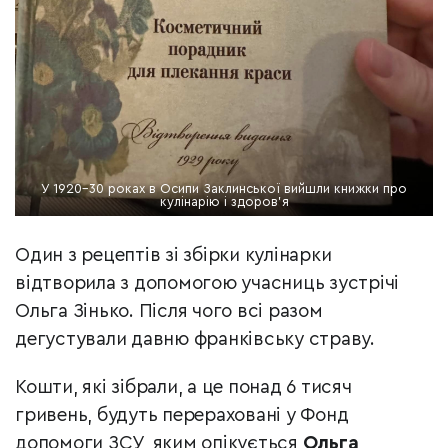
У 1920-30 роках в Осипи Заклинської вийшли книжки про
кулінарію і здоров’я
Один з рецептів зі збірки кулінарки
відтворила з допомогою учасниць зустрічі
Ольга Зінько. Після чого всі разом
дегустували давню франківську страву.
Кошти, які зібрали, а це понад 6 тисяч
гривень, будуть перераховані у Фонд
допомоги ЗСУ, яким опікується
Ольга