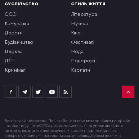
СУСПІЛЬСТВО
СТИЛЬ ЖИТТЯ
ООС
література
комуналка
музика
Дороги
кіно
будівництво
фестивалі
церква
мода
ДТП
подорожі
кримінал
Карпати
Всі права застережено. Повне або часткове використання матеріалів
інтернет-видання «КУРС» дозволяється тільки за умови активного,
прямого, відкритого для пошукових систем гіперпосилання на
конкретну новину чи матеріал та згадки першоджерела не нижче